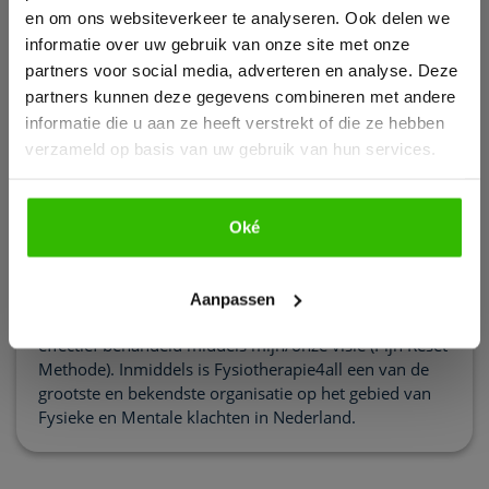
en om ons websiteverkeer te analyseren. Ook delen we
informatie over uw gebruik van onze site met onze
Maikel
partners voor social media, adverteren en analyse. Deze
partners kunnen deze gegevens combineren met andere
Korbmacher
informatie die u aan ze heeft verstrekt of die ze hebben
Fysiotherapeut & Pijnspecialist
verzameld op basis van uw gebruik van hun services.
Al meer dan 15 jaar ben ik Fysiotherapeut en
pijnspecialist. Ik heb vele boeken gelezen, artikelen
Oké
Bekijk e-book
geschreven en trainingen ontwikkeld om mensen
klachtenvrij te krijgen. Ik geloof dat iedereen
klachtenvrij kan worden ongeacht wat de oorzaak is
Aanpassen
van jouw (pijn)klachten. Ik heb al honderden mensen
effectief behandeld middels mijn/onze visie (Pijn Reset
Methode). Inmiddels is Fysiotherapie4all een van de
grootste en bekendste organisatie op het gebied van
Fysieke en Mentale klachten in Nederland.