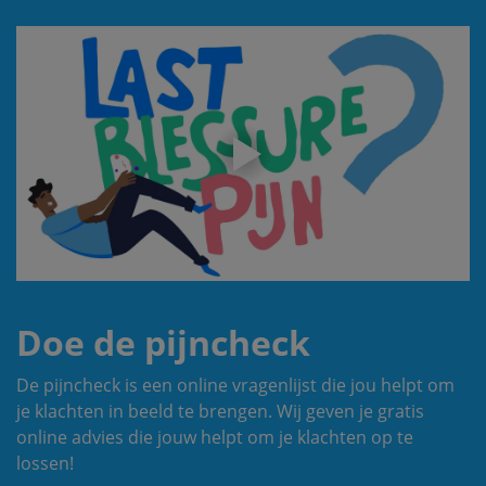
Doe de pijncheck
De pijncheck is een online vragenlijst die jou helpt om
je klachten in beeld te brengen. Wij geven je gratis
online advies die jouw helpt om je klachten op te
lossen!