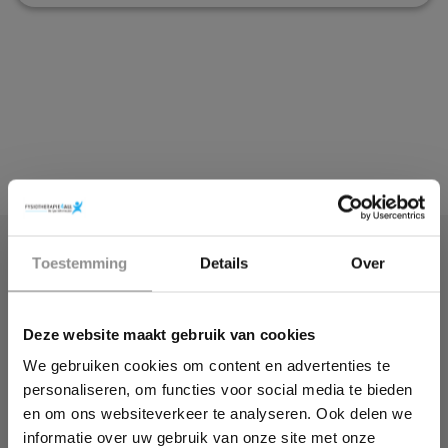
Fysio in
×
Toestemming
Details
Over
Wil jij ook een pijnvrij leven?
basispakket? Wij
hebben contracten
Deze website maakt gebruik van cookies
Download hieronder dan gratis ons e-book!
met alle
We gebruiken cookies om content en advertenties te
personaliseren, om functies voor social media te bieden
verzekeraars
en om ons websiteverkeer te analyseren. Ook delen we
informatie over uw gebruik van onze site met onze