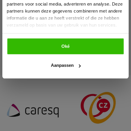
partners voor social media, adverteren en analyse. Deze
Heb je fysiotherapie in de
partners kunnen deze gegevens combineren met andere
basisverzekering? Bij Fysiotherapie4all
informatie die u aan ze heeft verstrekt of die ze hebben
hebben we contracten met alle
verzameld op basis van uw gebruik van hun services.
zorgverzekeraars. Wel kan per
verzekering de vergoeding verschillen.
Deze is afhankelijk van de klacht en het
Oké
Bekijk e-book
aantal behandelingen. Tijdens de intake
bespreken we wat er mogelijk is.
Aanpassen