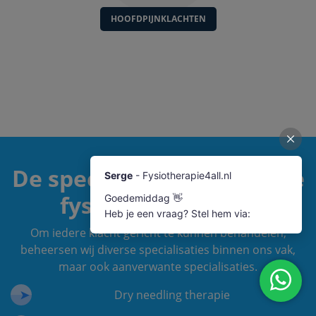
HOOFDPIJNKLACHTEN
De specialisaties van onze
fysiotherapeuten
Om iedere klacht gericht te kunnen behandelen,
beheersen wij diverse specialisaties binnen ons vak,
maar ook aanverwante specialisaties.
Dry needling therapie