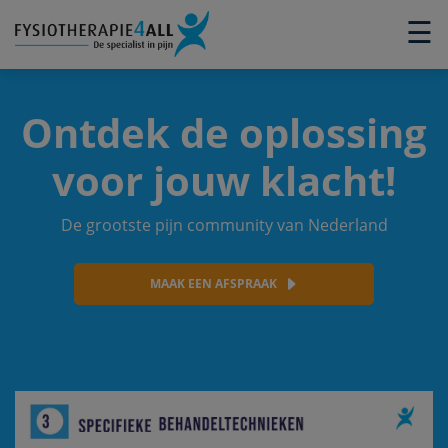
×
☰
Ontdek de oplossing
voor jouw klacht!
De grootste pijn community van Nederland
MAAK EEN AFSPRAAK