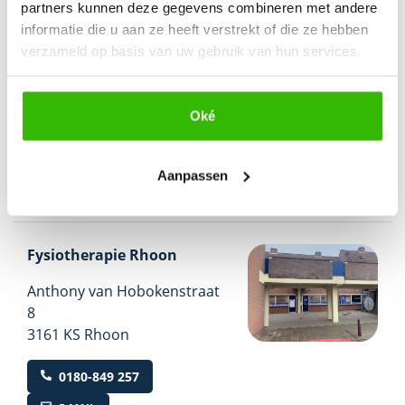
partners kunnen deze gegevens combineren met andere
Achterom
1A
informatie die u aan ze heeft verstrekt of die ze hebben
2991 CP Barendrecht
verzameld op basis van uw gebruik van hun services.
0180-849 257
E-MAIL
Oké
BEKIJK PRAKTIJK
Aanpassen
Fysiotherapie Rhoon
Anthony van Hobokenstraat
8
3161 KS Rhoon
0180-849 257