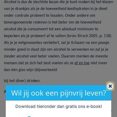
Alcohol is dus de slechtste keuze die je kunt maken bij het kiezen
van je drankjes als je de hoeveelheid koolhydraten in je dieet
onder controle probeert te houden. Onder andere om
bovengenoemde redenen is het beter om de hoeveelheid
alcohol die je consumeert tot een absoluut minimum te
beperken als je probeert af te vallen (bron: Kirsch 2005, p. 118).
Als je je eetgewoontes verbetert, zal je lichaam na een poosje
minder goed in staat zijn om alcohol te verwerken en zul je je
zonder alcohol veel beter voelen. Daarom merken de meeste
mensen dat ze zich het best voelen als ze
af en toe
niet meer
dan één glas wijn (bijvoorbeeld
bij het diner) drinken.
×
Wil jij ook een pijnvrij leven?
Actieplan
Wanneer je mijn gezonder wilt leven adviseer ik je
Download hieronder dan gratis ons e-book!
dringend om niet meer dan één glas per week te drinken,
maar liever nog helemaal geen alcohol consumeren.