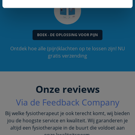
BOEK - DE OPLOSSING VOOR PIJN
Ontdek hoe alle (pijn)klachten op te lossen zijn! NU
gratis verzending
Onze reviews
Via de Feedback Company
Bij welke fysiotherapeut je ook terecht komt, wij bieden
jou de hoogste service en kwaliteit. Wij garanderen je
altijd een fysiotherapie in de buurt die voldoet aan
onze kwaliteitsnorm.