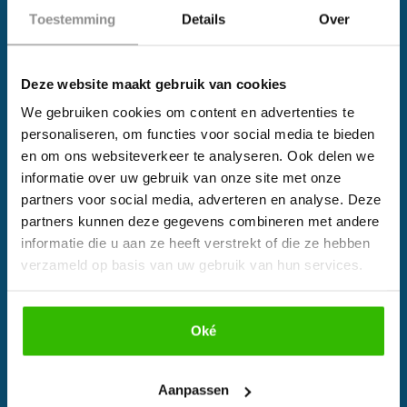
×
Toestemming
Details
Over
ZOEK PRAKTIJK
Wil jij ook een pijnvrij leven?
Maak hier direct een afspraak bij een praktijk bij jou in
de buurt.
Deze website maakt gebruik van cookies
Download hieronder dan gratis ons e-book!
We gebruiken cookies om content en advertenties te
personaliseren, om functies voor social media te bieden
en om ons websiteverkeer te analyseren. Ook delen we
informatie over uw gebruik van onze site met onze
partners voor social media, adverteren en analyse. Deze
partners kunnen deze gegevens combineren met andere
informatie die u aan ze heeft verstrekt of die ze hebben
verzameld op basis van uw gebruik van hun services.
WOON JE TE VER WEG?
Wij kunnen je op afstand verder helpen om pijnvrij te
worden.
Oké
Bekijk e-book
Aanpassen