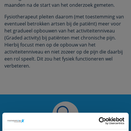
maanden na de start van het onderzoek gemeten.
Fysiotherapeut pleiten daarom (met toestemming van
eventueel betrokken artsen bij de patiënt) meer voor
het gradueel opbouwen van het activiteitenniveau
(Graded activity) bij patiënten met chronische pijn.
Hierbij focust men op de opbouw van het
activiteitenniveau en niet zozeer op de pijn die daarbij
een rol speelt. Dit zou het fysiek functioneren wel
verbeteren.