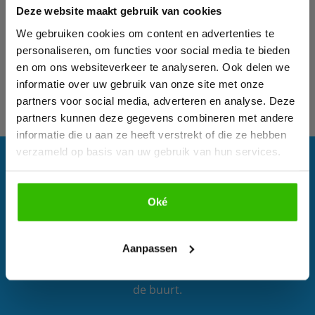
Deze website maakt gebruik van cookies
Download hieronder dan gratis ons e-book!
activiteiten, zoals sportactiviteiten, kan uitvoeren. De
fysiotherapeut
kan helpen om de volledige mobiliteit,
We gebruiken cookies om content en advertenties te
kracht en stabiliteit van de schouder weer terug te
personaliseren, om functies voor social media te bieden
krijgen.
en om ons websiteverkeer te analyseren. Ook delen we
informatie over uw gebruik van onze site met onze
partners voor social media, adverteren en analyse. Deze
partners kunnen deze gegevens combineren met andere
informatie die u aan ze heeft verstrekt of die ze hebben
verzameld op basis van uw gebruik van hun services.
Oké
Bekijk e-book
ZOEK PRAKTIJK
Aanpassen
Maak hier direct een afspraak bij een praktijk bij jou in
de buurt.