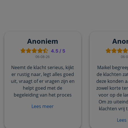
Anoniem
Ano
4.5
/
5
06-08-26
06-0
Neemt de klacht serieus, kijkt
Maikel begree
er rustig naar, legt alles goed
de klachten za
uit, vraagt of er vragen zijn en
deze konden a
helpt goed met de
zowel korte te
begeleiding van het proces
voor op de la
Om zo uiteinde
Lees meer
klachten vrij 
Lees