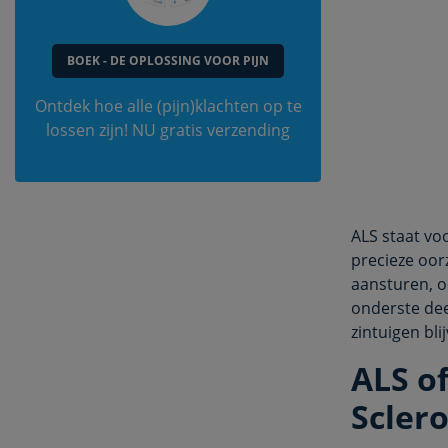
BOEK - DE OPLOSSING VOOR PIJN
Ontdek hoe alle (pijn)klachten op te
lossen zijn! NU gratis verzending
ALS staat vo
precieze oor
aansturen, o
onderste dee
zintuigen bli
ALS o
Scler