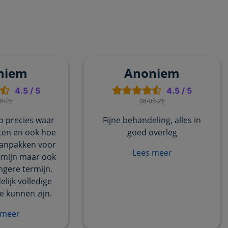
niem
Anoniem
4.5
/
5
4.5
/
5
8-26
06-08-26
p precies waar
Fijne behandeling, alles in
ten en ook hoe
goed overleg
anpakken voor
Lees meer
rmijn maar ook
ngere termijn.
lijk volledige
te kunnen zijn.
 meer