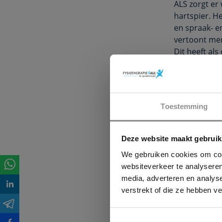
ALS zorgt er
hartspier. H
en spraak- e
vertoont men
Dit heeft al
(hersenschor
Zoals eerder
dan ook geen
levensverwac
Toestemming
stellen van 
omdat de ade
Deze website maakt gebruik
De fysiother
We gebruiken cookies om cont
bij mensen m
websiteverkeer te analyseren
revalidatiet
media, adverteren en analys
verschillend
verstrekt of die ze hebben v
fysiotherapeu
van spastici
oefeningen.