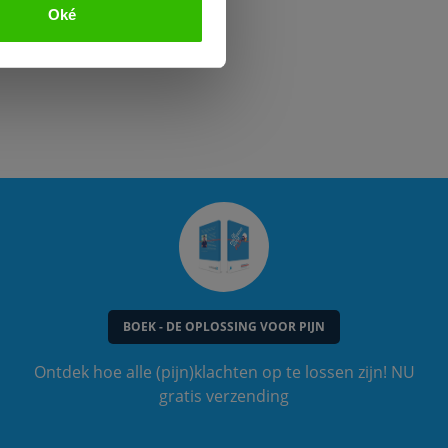
Oké
BOEK - DE OPLOSSING VOOR PIJN
Ontdek hoe alle (pijn)klachten op te lossen zijn! NU
gratis verzending