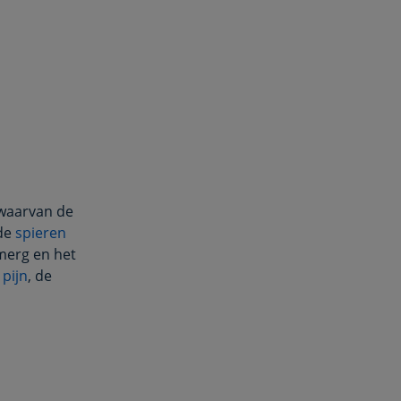
 waarvan de
 de
spieren
merg en het
n
pijn
, de