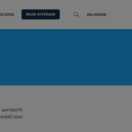
MAAK AFSPRAAK
OCATIES
INLOGGEN
r aandacht
zameld voor