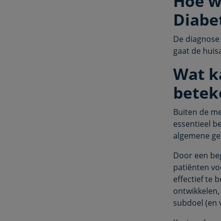
Hoe w
Diabet
De diagnose 
gaat de huisa
Wat k
betek
Buiten de med
essentieel b
algemene gez
Door een be
patiënten voo
effectief te 
ontwikkelen,
subdoel (en