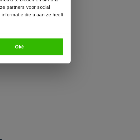
ze partners voor social
nformatie die u aan ze heeft
ende lange
iciëntie,
twikkelen
eldt: hoe
Oké
 op het