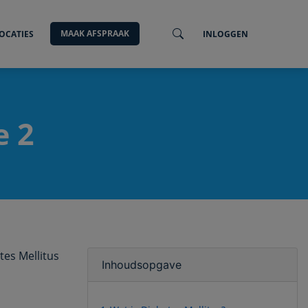
MAAK AFSPRAAK
OCATIES
INLOGGEN
e 2
tes Mellitus
Inhoudsopgave