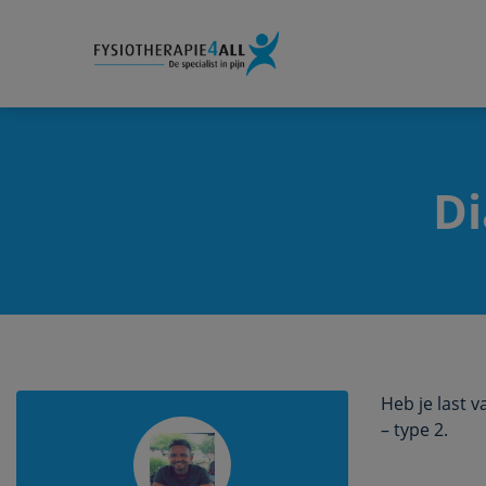
Di
Heb je last v
– type 2.