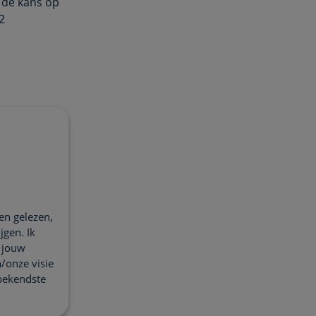
 de kans op
2
en gelezen,
jgen. Ik
n jouw
/onze visie
 bekendste