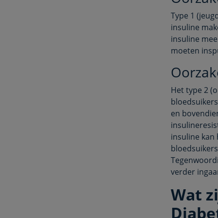
Type 1 (jeug
insuline mak
insuline mee
moeten insp
Oorzake
Het type 2 (
bloedsuikersp
en bovendien
insulineresi
insuline kan 
bloedsuikers
Tegenwoordig
verder ingaa
Wat z
Diabet