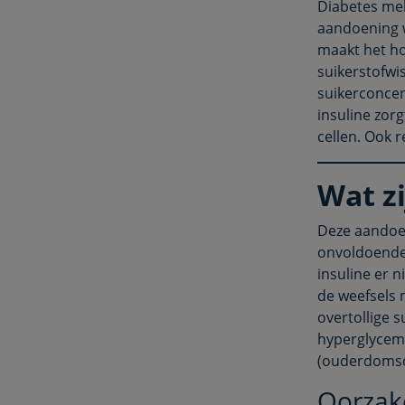
Diabetes mel
aandoening wa
maakt het ho
suikerstofwi
suikerconcent
insuline zor
cellen. Ook r
Wat z
Deze aandoen
onvoldoende 
insuline er 
de weefsels 
overtollige 
hyperglycem
(ouderdomsd
Oorzake