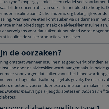
litus type 2 (hyperglycemie) is een relatief veel voorkomen
arbij de concentratie van suiker in het bloed te hoog is. De
rmoon insuline aan. Dit hormoon is erg belangrijk voor de
sseling. Wanneer we eten komt suiker via de darmen in het b
ratie in het bloed stijgt, maakt de alvleesklier insuline aan
gt er vervolgens voor dat suiker uit het bloed wordt opgeno
emt insuline de suikerproductie van de lever.
ijn de oorzaken?
ing ontstaat wanneer insuline niet goed werkt of indien er
insuline door de alvleesklier wordt aangemaakt. In beide g
niet meer voor zorgen dat suiker vanuit het bloed wordt op
met een te hoge bloedsuikerspiegel als gevolg. De nieren zu
suikers moeten afvoeren door extra urine aan te maken. Er z
ie:
Diabetes mellitus type 1
(Jeugddiabetes) en
Diabetes mellitu
iabetes)
n voor diabetes mellitus type 1