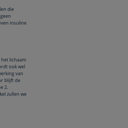
len die
 geen
ven insuline
n het lichaam
ordt ook wel
werking van
 blijft de
e 2.
kel zullen we