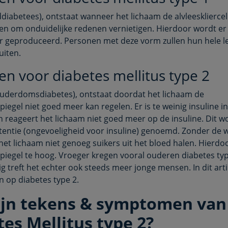
ddiabetees), ontstaat wanneer het lichaam de alvleeskliercel
en om onduidelijke redenen vernietigen. Hierdoor wordt er
r geproduceerd. Personen met deze vorm zullen hun hele le
uiten.
n voor diabetes mellitus type 2
ouderdomsdiabetes), ontstaat doordat het lichaam de
iegel niet goed meer kan regelen. Er is te weinig insuline i
 reageert het lichaam niet goed meer op de insuline. Dit w
stentie (ongevoeligheid voor insuline) genoemd. Zonder de 
het lichaam niet genoeg suikers uit het bloed halen. Hierdoor
piegel te hoog. Vroeger kregen vooral ouderen diabetes typ
 treft het echter ook steeds meer jonge mensen. In dit arti
n op diabetes type 2.
ijn tekens & symptomen van
es Mellitus type 2?