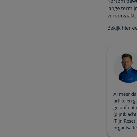
Kortom beweg
lange termij
veroorzaakt.
Bekijk hier 
Al meer dan
artikelen g
geloof dat
(pijn)klach
(Pijn Reset
organisati