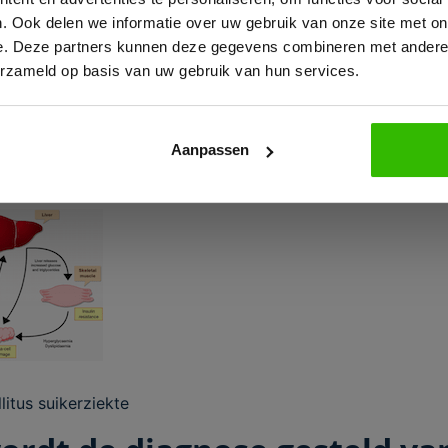
eranderen van de levensstijl’.
. Ook delen we informatie over uw gebruik van onze site met on
e. Deze partners kunnen deze gegevens combineren met andere i
 Diabetes Mellitus type 2 kunnen last krijgen van verschill
erzameld op basis van uw gebruik van hun services.
licaties. Deze kunnen zijn: wonden aan de voeten, nierinsuff
in de handen en voeten (zenuwschade), meer kans op het on
en shoulder of een carpaal tunnel syndroom etc. Hiervoor g
Aanpassen
 bloedsuikerspiegel kan reguleren, des te kleiner het risico
Bekijk e-book
f optreden van complicaties.
litus suikerziekte