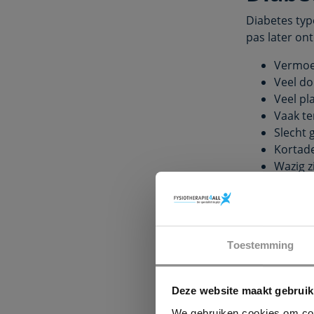
Diabetes typ
pas later on
Vermoe
Veel do
Veel pl
Vaak te
Slecht
Kortad
Wazig z
Deze
chroni
Vaak ligt de 
voedingsfact
aanleg. Gezi
Toestemming
ongezonde le
bloeddruk en
Deze website maakt gebruik
diabetes zel
de klachten 
We gebruiken cookies om cont