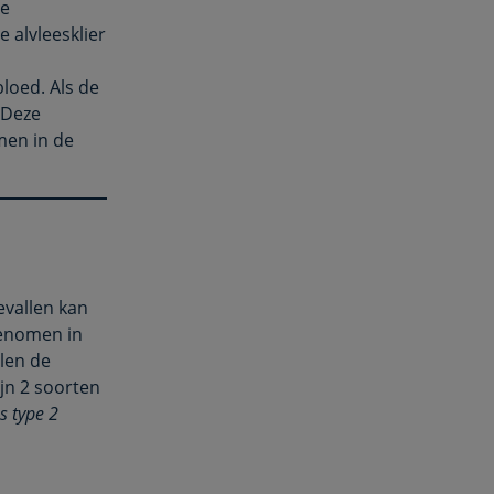
de
 alvleesklier
loed. Als de
. Deze
men in de
evallen kan
genomen in
llen de
ijn 2 soorten
s type 2