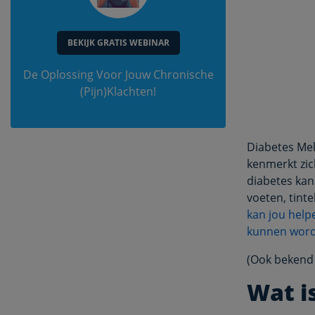
BEKIJK GRATIS WEBINAR
De Oplossing Voor Jouw Chronische
(Pijn)Klachten!
Diabetes Mel
kenmerkt zich
diabetes kan
voeten, tint
kan jou help
kunnen word
(Ook bekend
Wat i