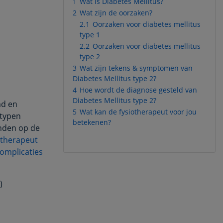
1
Wat is Diabetes Mellitus?
2
Wat zijn de oorzaken?
2.1
Oorzaken voor diabetes mellitus
type 1
2.2
Oorzaken voor diabetes mellitus
type 2
3
Wat zijn tekens & symptomen van
Diabetes Mellitus type 2?
4
Hoe wordt de diagnose gesteld van
Diabetes Mellitus type 2?
md en
5
Wat kan de fysiotherapeut voor jou
 typen
betekenen?
onden op de
otherapeut
complicaties
)