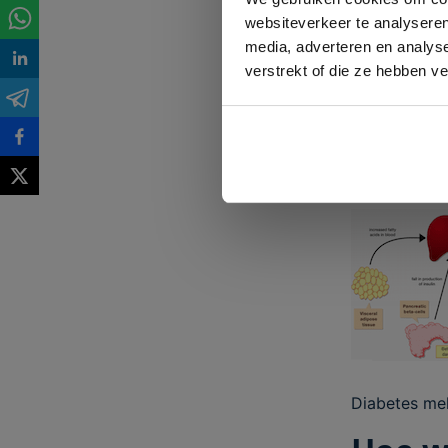
pakken ‘het v
websiteverkeer te analyseren
media, adverteren en analys
Personen met
verstrekt of die ze hebben v
termijn comp
tintelingen 
van een froz
beter men de
verergeren o
Diabetes mel