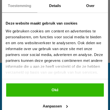
welke activiteiten ze dan het beste zouden kunnen
×
Toestemming
Details
Over
gaan doen.
Wil jij ook een pijnvrij leven?
Wordt vervolgd!
Deze website maakt gebruik van cookies
Download hieronder dan gratis ons e-book!
Wil je zelf graag meer gaan bewegen en wil je
We gebruiken cookies om content en advertenties te
begeleiding hierbij? Neem dan gerust contact met ons
personaliseren, om functies voor social media te bieden
op via telefoon of mail!
en om ons websiteverkeer te analyseren. Ook delen we
informatie over uw gebruik van onze site met onze
partners voor social media, adverteren en analyse. Deze
partners kunnen deze gegevens combineren met andere
informatie die u aan ze heeft verstrekt of die ze hebben
verzameld op basis van uw gebruik van hun services.
Oké
Bekijk e-book
ZOEK PRAKTIJK
Aanpassen