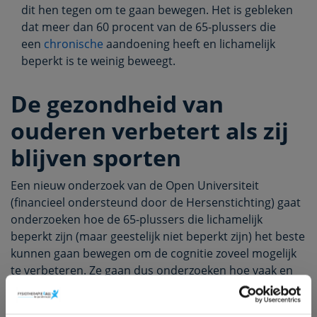
dit hen tegen om te gaan bewegen. Het is gebleken
dat meer dan 60 procent van de 65-plussers die
een
chronische
aandoening heeft en lichamelijk
beperkt is te weinig beweegt.
De gezondheid van
ouderen verbetert als zij
blijven sporten
Een nieuw onderzoek van de Open Universiteit
(financieel ondersteund door de Hersenstichting) gaat
onderzoeken hoe de 65-plussers die lichamelijk
beperkt zijn (maar geestelijk niet beperkt zijn) het beste
kunnen gaan bewegen om de cognitie zoveel mogelijk
te verbeteren. Ze gaan dus onderzoeken hoe vaak en
hoe lang men zou moeten bewegen en op welke
intensiteit bijvoorbeeld. Ook zal men onderzoeken