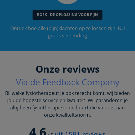
BOEK - DE OPLOSSING VOOR PIJN
Ontdek hoe alle (pijn)klachten op te lossen zijn! NU
gratis verzending
Onze reviews
Via de Feedback Company
Bij welke fysiotherapeut je ook terecht komt, wij bieden
jou de hoogste service en kwaliteit. Wij garanderen je
altijd een fysiotherapie in de buurt die voldoet aan
onze kwaliteitsnorm.
4.6
uit
1591
reviews
/
5