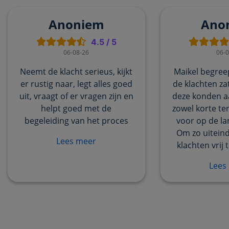
Anoniem
Ano
4.5
/
5
06-08-26
06-0
Neemt de klacht serieus, kijkt
Maikel begree
er rustig naar, legt alles goed
de klachten za
uit, vraagt of er vragen zijn en
deze konden a
helpt goed met de
zowel korte te
begeleiding van het proces
voor op de la
Om zo uiteinde
Lees meer
klachten vrij 
Lees