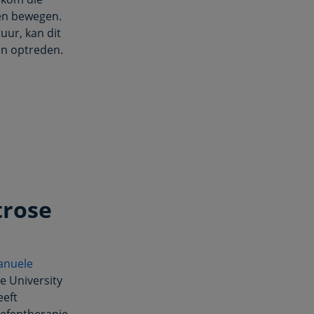
nen bewegen.
uur, kan dit
en optreden.
trose
nuele
e University
eeft
oefentherapie