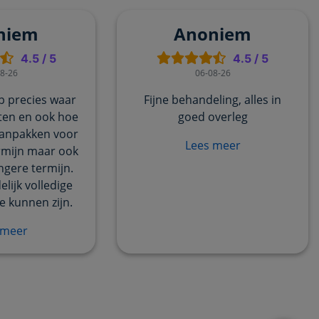
niem
Anoniem
4.5
/
5
4.5
/
5
8-26
06-08-26
p precies waar
Fijne behandeling, alles in
ten en ook hoe
goed overleg
anpakken voor
Lees meer
rmijn maar ook
ngere termijn.
lijk volledige
te kunnen zijn.
 meer