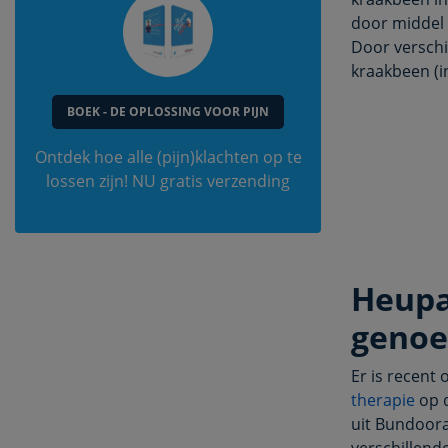
door middel 
Door verschi
kraakbeen (i
BOEK - DE OPLOSSING VOOR PIJN
Ontdek hoe alle (pijn)klachten op te
lossen zijn! NU gratis verzending
Heupa
geno
Er is recent
therapie
op d
uit Bundoora
verschillend