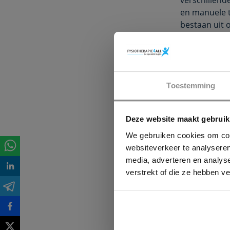
en manuele t
bestaan uit 
uit gewricht
De oefenther
termijn is, 
therapie ble
Toestemming
oefentherapi
Omdat er in d
Deze website maakt gebruik
frequentie, e
We gebruiken cookies om cont
oefenschema
websiteverkeer te analyseren
waarbij men 
media, adverteren en analys
mobiliteitsoe
verstrekt of die ze hebben v
De onderzoek
hebben relat
conclusie is
worden. Lee