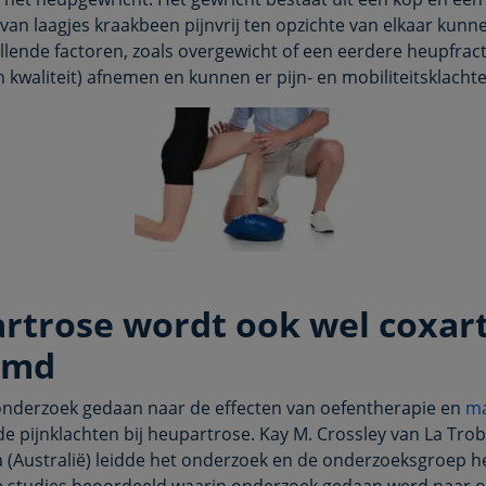
van laagjes kraakbeen pijnvrij ten opzichte van elkaar kun
llende factoren, zoals overgewicht of een eerdere heupfract
n kwaliteit) afnemen en kunnen er pijn- en mobiliteitsklacht
rtrose wordt ook wel coxar
emd
 onderzoek gedaan naar de effecten van oefentherapie en
ma
e pijnklachten bij heupartrose. Kay M. Crossley van La Trob
 (Australië) leidde het onderzoek en de onderzoeksgroep h
e studies beoordeeld waarin onderzoek gedaan werd naar 