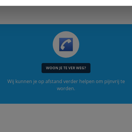
WOON JE TE VER WEG?
Wij kunnen je op afstand verder helpen om pijnvrij te
worden.