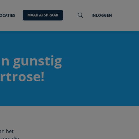
MAAK AFSPRAAK
OCATIES
INLOGGEN
n gunstig
rtrose!
an het
 kom die