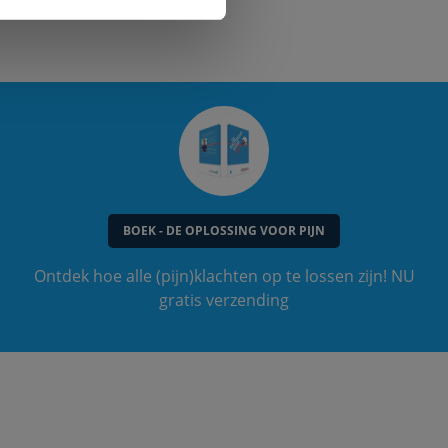
BOEK - DE OPLOSSING VOOR PIJN
Ontdek hoe alle (pijn)klachten op te lossen zijn! NU
gratis verzending