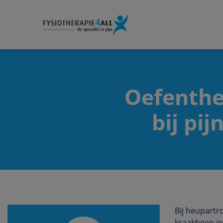
Oefenthe
bij pi
Bij heupartr
kraakbeen in