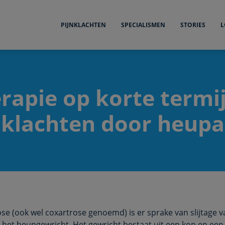
PIJNKLACHTEN
SPECIALISMEN
STORIES
L
rapie op korte termij
jnklachten door heupa
ose (ook wel coxartrose genoemd) is er sprake van slijtage v
 het heupgewricht. Het gewricht bestaat uit een kop en een