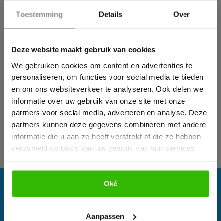
niet altijd gebruik van gemaakt.
×
Toestemming
Details
Over
Wil jij ook een pijnvrij leven?
Heeft u etalagebenen en heeft u vragen of wilt u graag
een afspraak maken? Neem dan gerust contact met
Deze website maakt gebruik van cookies
Download hieronder dan gratis ons e-book!
ons op!
We gebruiken cookies om content en advertenties te
Bij fysiotherapie4all gaan we niet alleen actief aan de
personaliseren, om functies voor social media te bieden
slag met looptraining, maar besteden we ook aandacht
en om ons websiteverkeer te analyseren. Ook delen we
aan uw leefstijl en eventuele andere klachten. Zo hopen
informatie over uw gebruik van onze site met onze
we u zo goed en effectief mogelijk van uw klachten af te
partners voor social media, adverteren en analyse. Deze
helpen!
partners kunnen deze gegevens combineren met andere
informatie die u aan ze heeft verstrekt of die ze hebben
verzameld op basis van uw gebruik van hun services.
Oké
Bekijk e-book
Aanpassen