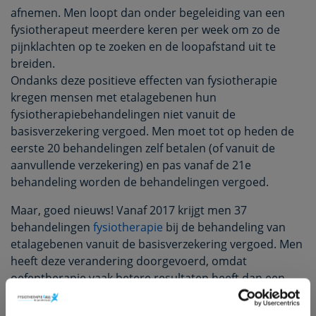
afnemen. Men loopt dan onder begeleiding van een
fysiotherapeut meerdere keren per week om zo de
pijnklachten op te zoeken en de loopafstand uit te
breiden.
Ondanks deze positieve effecten van fysiotherapie
kregen mensen met etalagebenen hun
fysiotherapiebehandelingen niet vanuit de
basisverzekering vergoed. Men moet tot op heden de
eerste 20 behandelingen zelf betalen (of vanuit de
aanvullende verzekering) en pas vanaf de 21e
behandeling worden de behandelingen vergoed.
Maar, goed nieuws! Vanaf 2017 krijgt men 37
behandelingen
fysiotherapie
bij de behandeling van
etalagebenen vanuit de basisverzekering vergoed. Men
heeft deze verandering doorgevoerd, omdat
oefentherapie vaak betere resultaten heeft dan een
operatie waarbij ze de vaten herstellen. Echter, door de
beperkte verzekering voor fysiotherapie werd hier nu