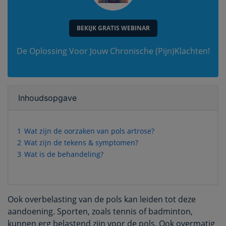
BEKIJK GRATIS WEBINAR
De Oplossing Voor Jouw Chronische (Pijn)Klachten!
Inhoudsopgave
1
Wat zijn de oorzaken van pols artrose?
2
Wat zijn de tekens & symptomen?
3
Wat is de behandeling?
Ook overbelasting van de pols kan leiden tot deze
aandoening. Sporten, zoals tennis of badminton,
kunnen erg belastend zijn voor de pols. Ook overmatig