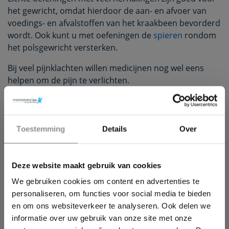
het gewricht, omdat hierdoor de aan- en afvoer van
voedings- en afvalstoffen van het kraakbeen bevorderd
wordt. Ook kunt u met oefeningen de
spieren
rondom
het polsgewricht versterken.
Bij veel pijnklachten willen medicijnen nog wel eens
helpen om de pijn te verlichten.
Helpt dit onvoldoende? Dan kan een operatie
overwogen worden. Er zijn verschillende
operatietechnieken mogelijk en deze zal u dan met uw
×
arts bespreken.
Toestemming
Details
Over
Wil jij ook een pijnvrij leven?
Lees
hier
een ander artikel over pols artrose
Deze website maakt gebruik van cookies
Download hieronder dan gratis ons e-book!
We gebruiken cookies om content en advertenties te
personaliseren, om functies voor social media te bieden
Maikel
en om ons websiteverkeer te analyseren. Ook delen we
Korbmacher
informatie over uw gebruik van onze site met onze