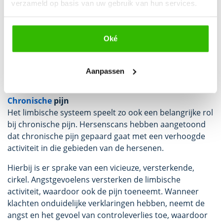
verzameld op basis van uw gebruik van hun services.
(als reactie op gevaar) samen met je emotionele brein
(koppeling aan gebeurtenis). Soms is er dus maar een
minimale gebeurtenis nodig om de pijn (weer) op te
Oké
roepen. Het emotionele brein is namelijk ook
betrokken bij de aansturing van talrijke lichamelijke
functies, zoals pijn, energie, spierspanning,
Aanpassen
doorbloeding en het functioneren van organen.
Chronische
pijn
Het limbische systeem speelt zo ook een belangrijke rol
bij chronische pijn. Hersenscans hebben aangetoond
dat chronische pijn gepaard gaat met een verhoogde
activiteit in die gebieden van de hersenen.
Hierbij is er sprake van een vicieuze, versterkende,
cirkel. Angstgevoelens versterken de limbische
activiteit, waardoor ook de pijn toeneemt. Wanneer
klachten onduidelijke verklaringen hebben, neemt de
angst en het gevoel van controleverlies toe, waardoor