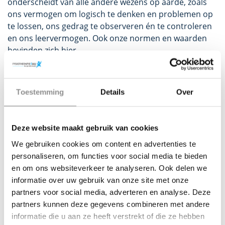
onderscheidt van alle andere wezens op aarde, zoals
ons vermogen om logisch te denken en problemen op
te lossen, ons gedrag te observeren én te controleren
en ons leervermogen. Ook onze normen en waarden
bevinden zich hier.
Vanuit hier zou je kunnen aannemen dat mensen
verstandige en doordachte wezens zijn, die geen
Toestemming
Details
Over
overhaaste, domme beslissingen nemen. Echter,
worden de meeste beslissingen genomen op basis van
onze emoties. Het reptielenbrein, maar vooral het
Deze website maakt gebruik van cookies
emotioneel brein heeft namelijk sterk de neiging om
het denkende brein te onderdrukken. Dit is heel handig
We gebruiken cookies om content en advertenties te
in acute noodsituaties (zoals rampen), maar dit
personaliseren, om functies voor social media te bieden
gebeurd óók al in relatief snel in ons dagelijks leven.
en om ons websiteverkeer te analyseren. Ook delen we
Voorbeelden zijn reacties uit woede tijdens ruzies of
informatie over uw gebruik van onze site met onze
tijdens sportwedstrijden.
partners voor social media, adverteren en analyse. Deze
partners kunnen deze gegevens combineren met andere
Pijn
informatie die u aan ze heeft verstrekt of die ze hebben
Pijn wordt dus voornamelijk gevormd door je oerbrein