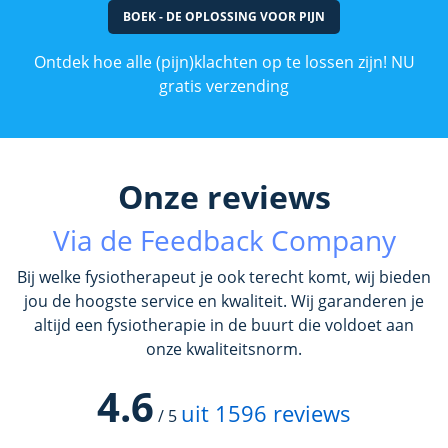
BOEK - DE OPLOSSING VOOR PIJN
Ontdek hoe alle (pijn)klachten op te lossen zijn! NU
gratis verzending
Onze reviews
Via de Feedback Company
Bij welke fysiotherapeut je ook terecht komt, wij bieden
jou de hoogste service en kwaliteit. Wij garanderen je
altijd een fysiotherapie in de buurt die voldoet aan
onze kwaliteitsnorm.
4.6
uit
1596
reviews
/
5