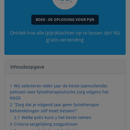
BOEK - DE OPLOSSING VOOR PIJN
Ontdek hoe alle (pijn)klachten op te lossen zijn! NU
gratis verzending
Inhoudsopgave
1
Wij selecteren ieder jaar de beste (aanvullende)
polissen voor fysiotherapeutische zorg volgens het
KNGF.
2
“Zorg dat je volgend jaar geen fysiotherapie
behandelingen zelf moet betalen!”
2.1
Welke polis kunt u het beste nemen
3
Criteria vergelijking zorgpolissen