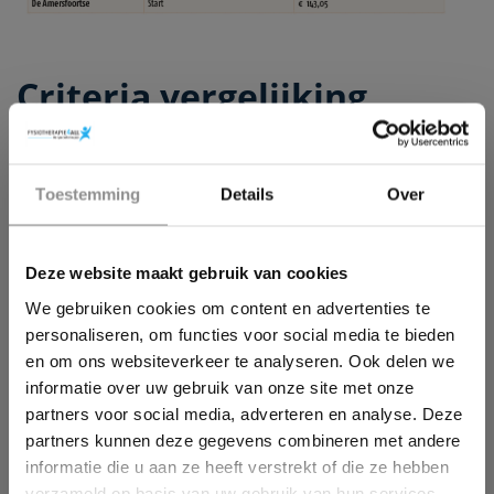
Criteria vergelijking
zorgpolissen
• Wij vergeleken de beschikbare (aanvullende)
×
Toestemming
Details
Over
zorgpolissen voor 2019 via het onafhankelijke
Wil jij ook een pijnvrij leven?
www.zorgverzekeringwijzer.nl. Bij de selecties is
uitgegaan van “man, 45 jaar, single” en de
Deze website maakt gebruik van cookies
Download hieronder dan gratis ons e-book!
selectiecriteria;
We gebruiken cookies om content en advertenties te
• keuzevrijheid
personaliseren, om functies voor social media te bieden
• geen medische selectie
en om ons websiteverkeer te analyseren. Ook delen we
• geen toepassing van behandelindex of -gemiddelde
informatie over uw gebruik van onze site met onze
• geen toepassing van verplicht
partners voor social media, adverteren en analyse. Deze
klanttevredenheidsonderzoek door fysiotherapeut
partners kunnen deze gegevens combineren met andere
Pas op voor de
informatie die u aan ze heeft verstrekt of die ze hebben
verzameld op basis van uw gebruik van hun services.