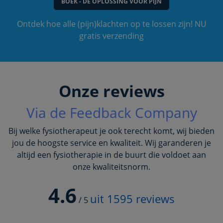
BOEK - DE OPLOSSING VOOR PIJN
Ontdek hoe alle (pijn)klachten op te lossen zijn! NU
gratis verzending
Onze reviews
Via de Feedback Company
Bij welke fysiotherapeut je ook terecht komt, wij bieden
jou de hoogste service en kwaliteit. Wij garanderen je
altijd een fysiotherapie in de buurt die voldoet aan
onze kwaliteitsnorm.
4.6
uit
1595
reviews
/
5