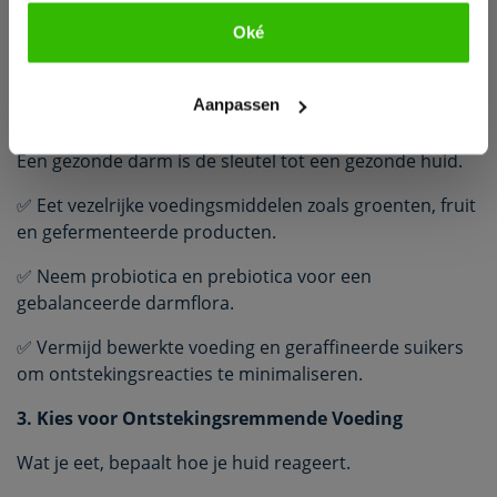
mijn dieet, merkte ik al binnen een paar weken een
Oké
Bekijk e-book
verbetering in mijn huid. Mijn eczeem werd minder
rood en de jeuk verminderde drastisch.”
Aanpassen
2. Optimaliseer Je Darmgezondheid
Een gezonde darm is de sleutel tot een gezonde huid.
✅ Eet vezelrijke voedingsmiddelen zoals groenten, fruit
en gefermenteerde producten.
✅ Neem probiotica en prebiotica voor een
gebalanceerde darmflora.
✅ Vermijd bewerkte voeding en geraffineerde suikers
om ontstekingsreacties te minimaliseren.
3. Kies voor Ontstekingsremmende Voeding
Wat je eet, bepaalt hoe je huid reageert.