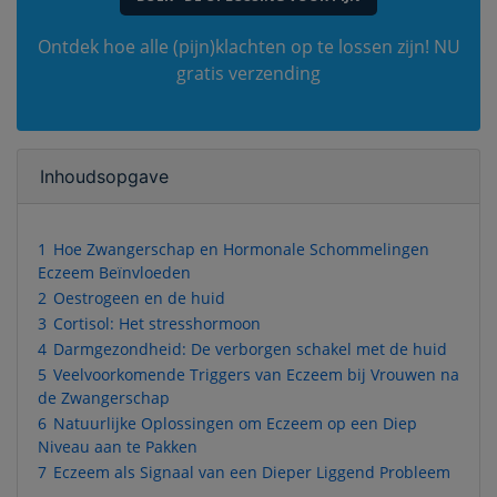
Ontdek hoe alle (pijn)klachten op te lossen zijn! NU
gratis verzending
Inhoudsopgave
1
Hoe Zwangerschap en Hormonale Schommelingen
Eczeem Beïnvloeden
2
Oestrogeen en de huid
3
Cortisol: Het stresshormoon
4
Darmgezondheid: De verborgen schakel met de huid
5
Veelvoorkomende Triggers van Eczeem bij Vrouwen na
de Zwangerschap
6
Natuurlijke Oplossingen om Eczeem op een Diep
Niveau aan te Pakken
7
Eczeem als Signaal van een Dieper Liggend Probleem