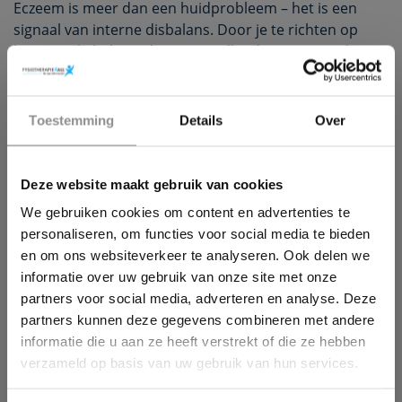
Eczeem is meer dan een huidprobleem – het is een
signaal van interne disbalans. Door je te richten op
hormonale balans, darmgezondheid en stressreductie,
kun je eczeemklachten van binnenuit aanpakken.
1. Breng Je Hormonen in Balans
×
Toestemming
Details
Over
Wil jij ook een pijnvrij leven?
Het ondersteunen van de hormonale balans helpt je
huid te herstellen.
Deze website maakt gebruik van cookies
Download hieronder dan gratis ons e-book!
✅ Verminder stress met ademhalingsoefeningen, yoga
We gebruiken cookies om content en advertenties te
of meditatie.
personaliseren, om functies voor social media te bieden
en om ons websiteverkeer te analyseren. Ook delen we
✅ Optimaliseer slaap door een vast slaapritme en
informatie over uw gebruik van onze site met onze
magnesiumsupplementen.
partners voor social media, adverteren en analyse. Deze
✅ Gebruik adaptogene kruiden zoals ashwagandha of
partners kunnen deze gegevens combineren met andere
maca om hormonale disbalansen te stabiliseren.
informatie die u aan ze heeft verstrekt of die ze hebben
verzameld op basis van uw gebruik van hun services.
Persoonlijk verhaal
: “Toen ik na mijn herstel begon
met ademhalingsoefeningen en maca toevoegde aan