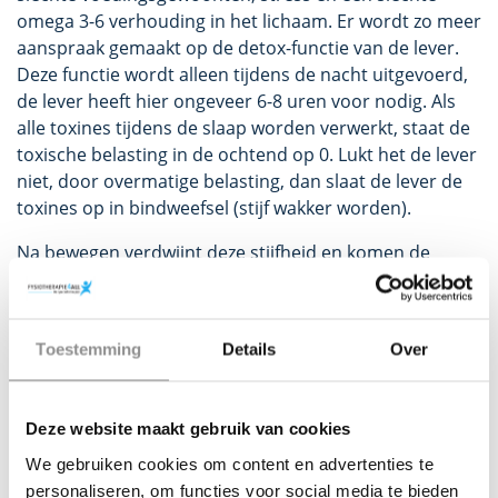
omega 3-6 verhouding in het lichaam. Er wordt zo meer
aanspraak gemaakt op de detox-functie van de lever.
Deze functie wordt alleen tijdens de nacht uitgevoerd,
de lever heeft hier ongeveer 6-8 uren voor nodig. Als
alle toxines tijdens de slaap worden verwerkt, staat de
toxische belasting in de ochtend op 0. Lukt het de lever
niet, door overmatige belasting, dan slaat de lever de
toxines op in bindweefsel (stijf wakker worden).
Na bewegen verdwijnt deze stijfheid en komen de
toxines in de bloedbaan. Om te overleven gaan deze op
zoek naar zuurstof. Deze vinden ze in de slijmvliezen
van de neus (snotterigheid) maar ook in de kapsel van
Toestemming
Details
Over
gewrichten (pijnklachten). Iemand die met de juiste
mindset en gezonde voeding een aanzienlijk
slaapprobleem heeft, kan dus via deze weg nog steeds
Deze website maakt gebruik van cookies
pijnklachten creëren omdat de lever zijn detox-functie
niet optimaal kan uitvoeren.
We gebruiken cookies om content en advertenties te
personaliseren, om functies voor social media te bieden