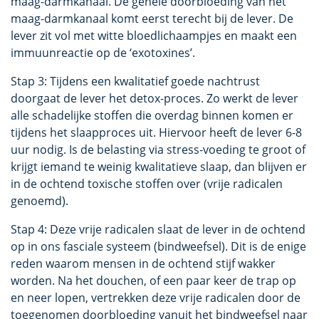
maag-darmkanaal. De gehele doorbloeding van het
maag-darmkanaal komt eerst terecht bij de lever. De
lever zit vol met witte bloedlichaampjes en maakt een
immuunreactie op de ‘exotoxines’.
Stap 3: Tijdens een kwalitatief goede nachtrust
doorgaat de lever het detox-proces. Zo werkt de lever
alle schadelijke stoffen die overdag binnen komen er
tijdens het slaapproces uit. Hiervoor heeft de lever 6-8
uur nodig. Is de belasting via stress-voeding te groot of
krijgt iemand te weinig kwalitatieve slaap, dan blijven er
in de ochtend toxische stoffen over (vrije radicalen
genoemd).
Stap 4: Deze vrije radicalen slaat de lever in de ochtend
op in ons fasciale systeem (bindweefsel). Dit is de enige
reden waarom mensen in de ochtend stijf wakker
worden. Na het douchen, of een paar keer de trap op
en neer lopen, vertrekken deze vrije radicalen door de
toegenomen doorbloeding vanuit het bindweefsel naar