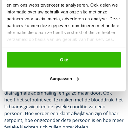
Functie & filosofie van het
en om ons websiteverkeer te analyseren. Ook delen we
informatie over uw gebruik van onze site met onze
immuunsysteem – Het
partners voor social media, adverteren en analyse. Deze
setpoint
partners kunnen deze gegevens combineren met andere
informatie die u aan ze heeft verstrekt of die ze hebben
Het immuunsysteem is het meest dominante domein
verzameld op basis van uw gebruik van hun services.
in het 6 domeinen model van Timo Hans. Als dit
domein niet optimaal functioneert, ontstaat er een
disbalans in het lichaam. Het lichaam raakt hierdoor
Oké
steeds verder van zijn of haar set-point. Wat is het set-
point? Het set-point is het beste te omschrijven als het
punt waar alles in balans is. Geen overmatige
Aanpassen
immuunreacties, een optimaal slaapritme, een
diafragmale ademhaling, en ga zo maar door. Ook
heeft het setpoint veel te maken met de bloeddruk, het
lichaamsgewicht en de fysieke conditie van een
persoon. Hoe verder een klant afwijkt van zijn of haar
setpoint, hoe ongezonder deze persoon is en hoe meer
fysieke klachten zich zullen ontwikkelen.