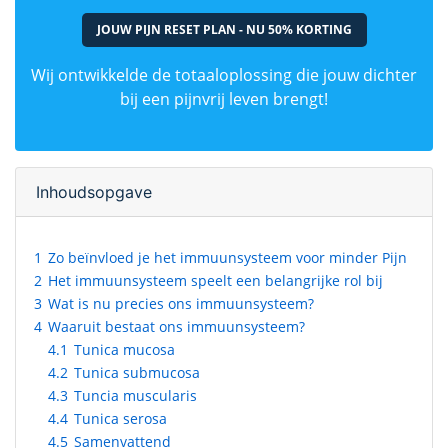
JOUW PIJN RESET PLAN - NU 50% KORTING
Wij ontwikkelde de totaaloplossing die jouw dichter
bij een pijnvrij leven brengt!
Inhoudsopgave
1
Zo beïnvloed je het immuunsysteem voor minder Pijn
2
Het immuunsysteem speelt een belangrijke rol bij
3
Wat is nu precies ons immuunsysteem?
4
Waaruit bestaat ons immuunsysteem?
4.1
Tunica mucosa
4.2
Tunica submucosa
4.3
Tuncia muscularis
4.4
Tunica serosa
4.5
Samenvattend