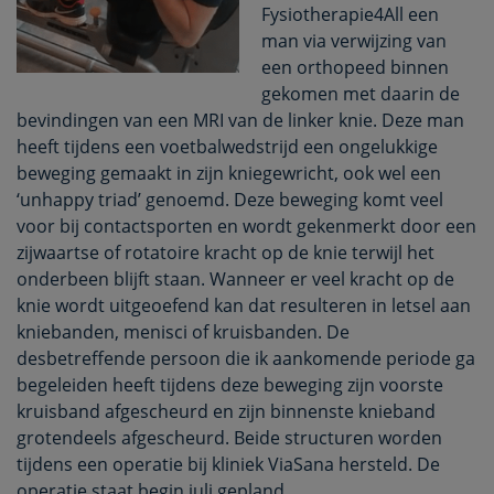
Fysiotherapie4All een
man via verwijzing van
een orthopeed binnen
gekomen met daarin de
bevindingen van een MRI van de linker knie. Deze man
heeft tijdens een voetbalwedstrijd een ongelukkige
beweging gemaakt in zijn kniegewricht, ook wel een
‘unhappy triad’ genoemd. Deze beweging komt veel
voor bij contactsporten en wordt gekenmerkt door een
zijwaartse of rotatoire kracht op de knie terwijl het
onderbeen blijft staan. Wanneer er veel kracht op de
knie wordt uitgeoefend kan dat resulteren in letsel aan
kniebanden, menisci of kruisbanden. De
desbetreffende persoon die ik aankomende periode ga
begeleiden heeft tijdens deze beweging zijn voorste
kruisband afgescheurd en zijn binnenste knieband
grotendeels afgescheurd. Beide structuren worden
tijdens een operatie bij kliniek ViaSana hersteld. De
operatie staat begin juli gepland.