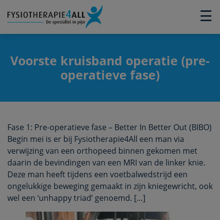
×
☰
Voorste kruisband operatie (pre-
operatieve fase)
Fase 1: Pre-operatieve fase – Better In Better Out (BIBO)
Begin mei is er bij Fysiotherapie4All een man via
verwijzing van een orthopeed binnen gekomen met
daarin de bevindingen van een MRI van de linker knie.
Deze man heeft tijdens een voetbalwedstrijd een
ongelukkige beweging gemaakt in zijn kniegewricht, ook
wel een ‘unhappy triad’ genoemd. […]