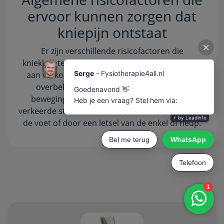
ervoor kunnen zorgen dat
kniepijn ontstaat
Er zijn verschillende risicofactoren die
knieklachten veroorzaken. Hierbij kun jij denken
aan verkorte spieren in boven- of onderbeen,
overbelasting, onderbelasting, een zijdig
bewegingspatroon, directe klap op de knie,
verkeerde stand van de knie, verkeerde stand van
de voet of door een letsel van de enkel of heup.