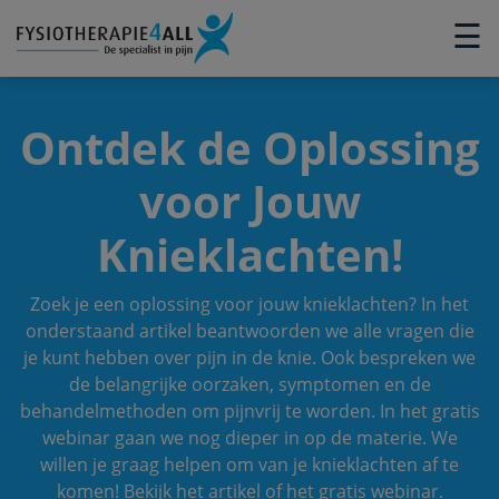
×
☰
Ontdek de Oplossing
voor Jouw
Knieklachten!
Zoek je een oplossing voor jouw knieklachten? In het
onderstaand artikel beantwoorden we alle vragen die
je kunt hebben over pijn in de knie. Ook bespreken we
de belangrijke oorzaken, symptomen en de
behandelmethoden om pijnvrij te worden. In het gratis
webinar gaan we nog dieper in op de materie. We
willen je graag helpen om van je knieklachten af te
komen! Bekijk het artikel of het gratis webinar.