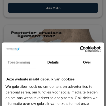
LEES MEER
×
Toestemming
Details
Over
Wil jij ook een pijnvrij leven?
Deze website maakt gebruik van cookies
Download hieronder dan gratis ons e-book!
Achterste kruisband Scheur –
We gebruiken cookies om content en advertenties te
personaliseren, om functies voor social media te bieden
PCL scheur
en om ons websiteverkeer te analyseren. Ook delen we
Een achterste kruisband scheur houdt in dat er
informatie over uw gebruik van onze site met onze