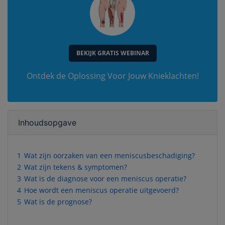
BEKIJK GRATIS WEBINAR
Ontdek de Oplossing Voor Jouw Knieklachten!
Inhoudsopgave
1
Wat zijn oorzaken van een meniscusbeschadiging?
2
Wat zijn tekens & symptomen?
3
Wat is de diagnose voor een meniscus operatie?
4
Hoe wordt een meniscus operatie uitgevoerd?
5
Wat is de prognose?