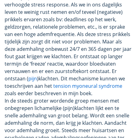
verhoogde stress response. Als we in ons dagelijks
leven te weinig rust nemen en/of teveel (negatieve)
prikkels ervaren zoals bv: deadlines op het werk,
geldzorgen, relationele problemen, etc., is er sprake
van een hoge ademfrequentie. Als deze stress prikkels
tijdelijk zijn zorgt dit niet voor problemen. Maar als
deze ademhaling onbewust 24/7 en 365 dagen per jaar
fout gaat krijgen we klachten. Er ontstaat op langer
termijn de ‘freeze’ reactie, waardoor bloedvaten
vernauwen en er een zuurstoftekort ontstaat. Er
ontstaan (
pijn
)klachten. Dit mechanisme kunnen we
toeschrijven aan het
tension myoneural syndrome
zoals eerder beschreven in mijn boek.
In de steeds groter wordende groep mensen met
onbegrepen lichamelijke (pijn)klachten lijkt een te
snelle ademhaling van groot belang. Wordt een snelle
ademhaling de norm, dan krijg je klachten. Aandacht
voor ademhaling groeit. Steeds meer huisartsen en
psychologen raden ademhalingsoefeningen aan ter