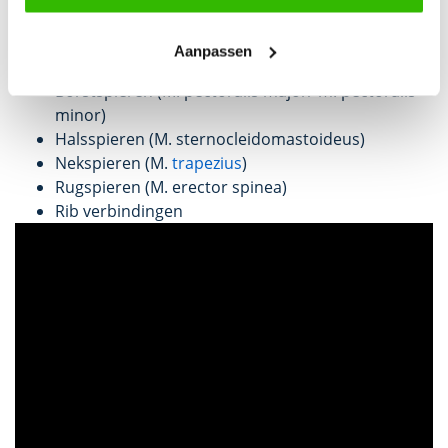
Het gevolg van een te snelle en oppervlakkige
ademhaling is dat we bepaalde spieren en gewrichten
gaan overbelasten. Denk hierbij voornamelijk aan de:
Aanpassen
Borstspieren (M. pectoralis major/ m. pectoralis
minor)
Halsspieren (M. sternocleidomastoideus)
Nekspieren (M.
trapezius
)
Rugspieren (M. erector spinea)
Rib verbindingen