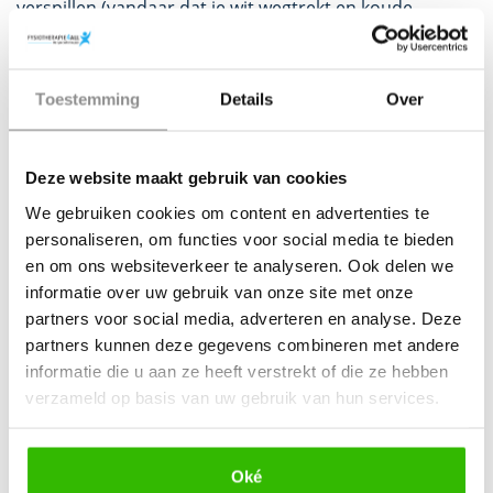
verspillen (vandaar dat je wit wegtrekt en koude
handen hebt als je onder stress staat). Je bloed wordt
ook dikker, om minder snel dood te bloeden bij een
knauw van die hongerige tijger. De zweetafscheiding
Toestemming
Details
Over
neemt toe, een uitstekende remedie om tijdens het
vechten of vluchten niet oververhit te raken.
Deze website maakt gebruik van cookies
Wanneer deze stress cyclus te lang aanhoudt blijft onze
ademhaling dus continu snel en wordt steeds
We gebruiken cookies om content en advertenties te
oppervlakkiger. Uiteindelijk komen we in een fase van
personaliseren, om functies voor social media te bieden
hyperventileren. Dit gaat vaak onbewust.
en om ons websiteverkeer te analyseren. Ook delen we
informatie over uw gebruik van onze site met onze
Tip: ga eens op je rug liggen en tel het aantal keer
partners voor social media, adverteren en analyse. Deze
dat je ademhaalt. Een gezonde ademhaling ligt
partners kunnen deze gegevens combineren met andere
tussen de 10 en 12 keer per minuut.
informatie die u aan ze heeft verstrekt of die ze hebben
De consequenties van
verzameld op basis van uw gebruik van hun services.
verkeerd ademen
Oké