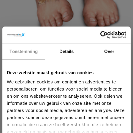
×
Toestemming
Details
Over
5. Enkelverzwikking
Wil jij ook een pijnvrij leven?
Die vele onverwachtse bewegingen van het lichaam
Deze website maakt gebruik van cookies
Download hieronder dan gratis ons e-book!
tijdens het tennissen (en met name de zijwaartse
bewegingen) kunnen zorgen voor een
We gebruiken cookies om content en advertenties te
enkelverzwikking. Hierbij klapt uw voet naar buiten
personaliseren, om functies voor social media te bieden
of naar binnen en verrek u uw banden, spieren en
en om ons websiteverkeer te analyseren. Ook delen we
mogelijk ook het kapsel van uw enkel. Dit wordt ook
informatie over uw gebruik van onze site met onze
wel een enkeldistorsie genoemd. U heeft hier meer
partners voor social media, adverteren en analyse. Deze
kans op als u geen goede warming-up hebt gedaan
partners kunnen deze gegevens combineren met andere
of wanneer u meer vermoeid bent. Ook een
informatie die u aan ze heeft verstrekt of die ze hebben
verminderde stabiliteit van de enkel kan hieraan
verzameld op basis van uw gebruik van hun services.