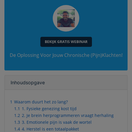
BEKIJK GRATIS WEBINAR
De Oplossing Voor Jouw Chronische (Pijn)Klachten!
Inhoudsopgave
1
Waarom duurt het zo lang?
1.1
1. Fysieke genezing kost tijd
1.2
2. Je brein herprogrammeren vraagt herhaling
1.3
3. Emotionele pijn is vaak de wortel
1.4
4. Herstel is een totaalpakket