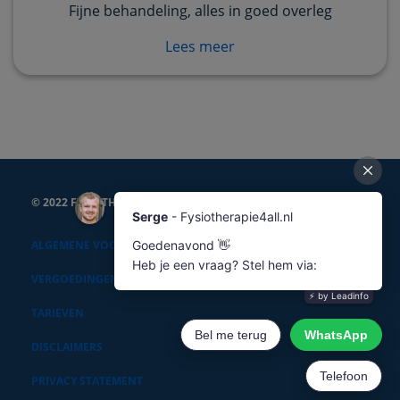
Fijne behandeling, alles in goed overleg
Lees meer
© 2022 FYSIOTHERAPIE4ALL
ALGEMENE VOORWAARDEN
VERGOEDINGEN
TARIEVEN
DISCLAIMERS
PRIVACY STATEMENT