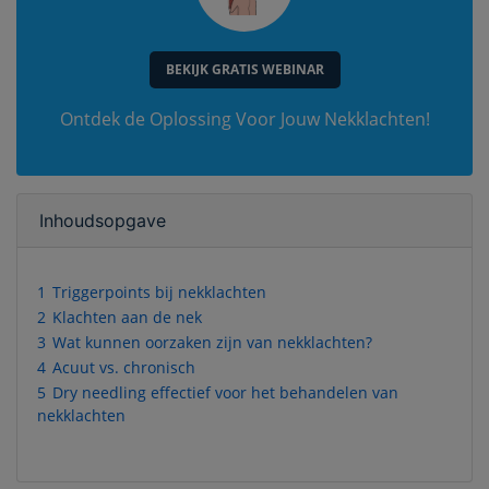
BEKIJK GRATIS WEBINAR
Ontdek de Oplossing Voor Jouw Nekklachten!
Inhoudsopgave
1
Triggerpoints bij nekklachten
2
Klachten aan de nek
3
Wat kunnen oorzaken zijn van nekklachten?
4
Acuut vs. chronisch
5
Dry needling effectief voor het behandelen van
nekklachten