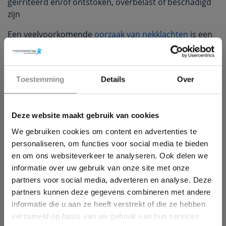
geïrriteerd en/of ontstoken, overbelast of beschadigd
zijn
Een veelvoorkomende
oorzaak van nekklachten
is een
bewegingsbeperking in het gewricht. Wanneer onze
nek beperkt is in bewegen kan dit pijnklachten
veroorzaken in de nek-/schouderregio. Deze
×
Toestemming
Details
Over
gewrichtblokkades kunnen behandeld worden middels
Wil jij ook een pijnvrij leven?
manuele therapie
. Daarnaast is uit wetenschappelijk
onderzoek gebleken dat bij mensen met
Deze website maakt gebruik van cookies
Download hieronder dan gratis ons e-book!
(chronische)nek-/schouderklachten vaak sprake is van
een myofaciaal probleem. Dit houd in dat de klachten
We gebruiken cookies om content en advertenties te
(primair) veroorzaakt worden door onze
spieren
. Door
personaliseren, om functies voor social media te bieden
myofaciale triggerpoints te bestrijden zien we vaak dat
en om ons websiteverkeer te analyseren. Ook delen we
we de klachten kunnen wegnemen.
informatie over uw gebruik van onze site met onze
partners voor social media, adverteren en analyse. Deze
partners kunnen deze gegevens combineren met andere
informatie die u aan ze heeft verstrekt of die ze hebben
verzameld op basis van uw gebruik van hun services.