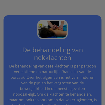
De behandeling van
nekklachten
De behandeling van deze klachten is per persoon
verschillend en natuurlijk afhankelijk van de
oorzaak. Over het algemeen is het verminderen
van de pijn en het vergroten van de
beweeglijkheid in de meeste gevallen
noodzakelijk. Om de klachten te behandelen,
maar om ook te voorkomen dat ze terugkomen, is