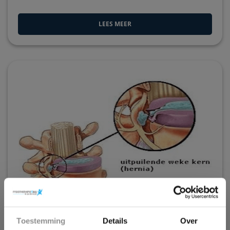
LEES MEER
×
Toestemming
Details
Over