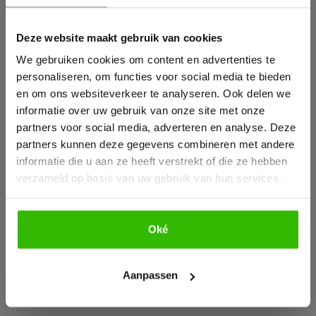
Wil jij ook een pijnvrij leven?
Nekhernia (Cervicale discus
Deze website maakt gebruik van cookies
Download hieronder dan gratis ons e-book!
hernia)
We gebruiken cookies om content en advertenties te
Tegenwoordig zitten we (bijna) elke dag met een
personaliseren, om functies voor social media te bieden
verkeerde houding of gebogen nek achter de
en om ons websiteverkeer te analyseren. Ook delen we
computer, tablet of smartphone. Meestal gaat
informatie over uw gebruik van onze site met onze
een lange tijd goed, maar op een gegeven
partners voor social media, adverteren en analyse. Deze
moment krijgen we last van de nek. Dit is niet
partners kunnen deze gegevens combineren met andere
goed! Bij personen die een nekhernia hebben zal
informatie die u aan ze heeft verstrekt of die ze hebben
deze pijn heviger zijn. Dit maakt een hernia een
verzameld op basis van uw gebruik van hun services.
vervelende en pijnlijke aandoening, die ons
beperkt in het uitvoeren van bepaalde
handelingen.
Oké
Bekijk e-book
LEES MEER
Aanpassen