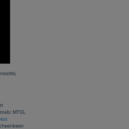
iostitis,
et
zoals: MTSS,
ress
 scheenbeen