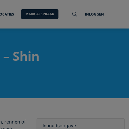
MAAK AFSPRAAK
OCATIES
INLOGGEN
 – Shin
n, rennen of
Inhoudsopgave
je meer