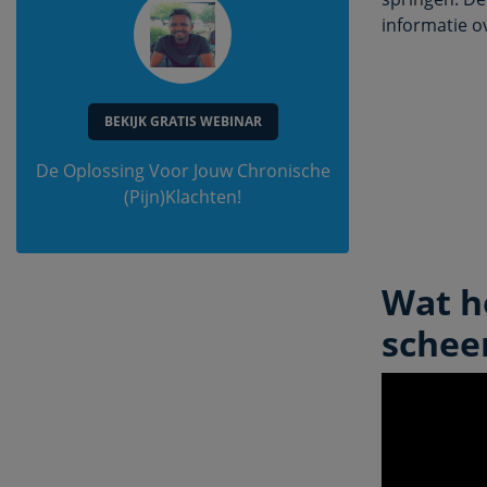
informatie o
BEKIJK GRATIS WEBINAR
De Oplossing Voor Jouw Chronische
(Pijn)Klachten!
Wat h
schee