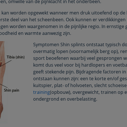
n, omwille van de pijnklacht in het onderbeen.
t kan worden opgewekt wanneer men druk uitoefend op de 
rste deel van het scheenbeen. Ook kunnen er verdikkingen
gen worden waargenomen in de pijnlijke regio. In ernstige 
 roodheid en warmte aanwezig zijn.
Symptomen Shin splints ontstaat typisch d
overmatig lopen (voornamelijk berg op), re
sport beoefenen waarbij veel gesprongen wo
komt dus veel voor bij hardlopers en voetba
geeft stekende pijn. Bijdragende factoren in
ontstaan kunnen zijn: een te korte en/of g
kuitspier, plat- of holvoeten, slecht schoeise
training
(opbouw), overgewicht, trainen op 
ondergrond en overbelasting.