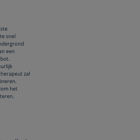
tste
te snel
ondergrond
van een
nbot.
urlijk
therapeut zal
ineren.
om het
teren.