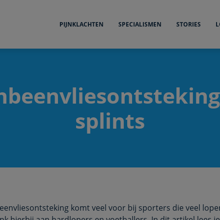
PIJNKLACHTEN
SPECIALISMEN
STORIES
L
beenvliesontsteking
splints
envliesontsteking komt veel voor bij sporters die veel lope
k hierbij aan hardlopers en voetballers. In dit artikel lees 