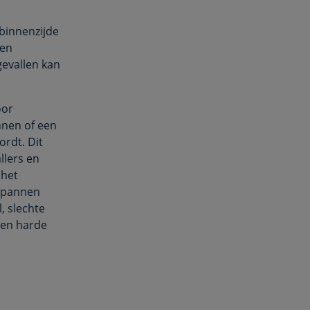
binnenzijde
 en
gevallen kan
oor
nnen of een
rdt. Dit
llers en
 het
espannen
l, slechte
een harde