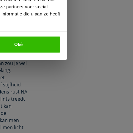
veroorzaakt
ze partners voor social
teren in een
nformatie die u aan ze heeft
 genoemd.
of
 vorm van
Oké
n zou je wel
king.
het
f stijfheid
dens rust NA
lints treedt
ht kan
 de
 kan men
al men licht