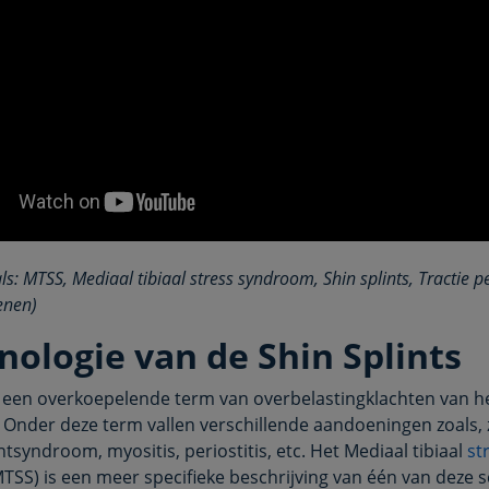
s: MTSS, Mediaal tibiaal stress syndroom, Shin splints, Tractie per
enen)
nologie van de Shin Splints
is een overkoepelende term van overbelastingklachten van h
Onder deze term vallen verschillende aandoeningen zoals, 
syndroom, myositis, periostitis, etc. Het Mediaal tibiaal
st
SS) is een meer specifieke beschrijving van één van deze