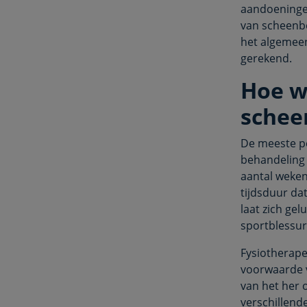
aandoeninge
van scheenbe
het algemeen
gerekend.
Hoe w
schee
De meeste pe
behandeling 
aantal weken
tijdsduur dat
laat zich gel
sportblessur
Fysiotherape
voorwaarde v
van het her 
verschillend