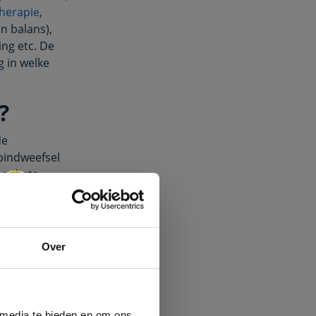
therapie
,
en balans),
ing etc. De
g in welke
?
de
bindweefsel
 splints
×
een
oemd. De
Over
. tibialis
an het
tstaan er
s of herhaald
 media te bieden en om ons