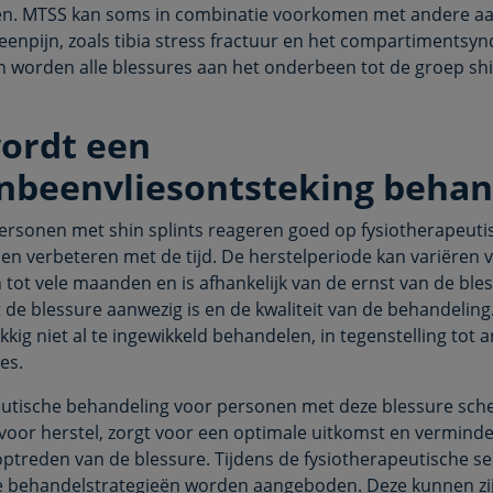
n. MTSS kan soms in combinatie voorkomen met andere aa
enpijn, zoals tibia stress fractuur en het compartimentsy
 worden alle blessures aan het onderbeen tot de groep shi
ordt een
nbeenvliesontsteking behan
rsonen met shin splints reageren goed op fysiotherapeuti
en verbeteren met de tijd. De herstelperiode kan variëren 
 tot vele maanden en is afhankelijk van de ernst van de ble
 de blessure aanwezig is en de kwaliteit van de behandeling.
ukkig niet al te ingewikkeld behandelen, in tegenstelling tot 
es.
utische behandeling voor personen met deze blessure sch
oor herstel, zorgt voor een optimale uitkomst en verminde
optreden van de blessure. Tijdens de fysiotherapeutische s
e behandelstrategieën worden aangeboden. Deze kunnen zij