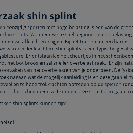
zaak shin splint
- en eenzijdig sporten met hoge belasting is een van de groo
n
shin splints
. Wanneer we te snel beginnen en de belasting 
nen we al klachten krijgen. Bij het trainen op een harde 
we vaak eerder klachten. Shin splints is een typische geval 
gsblessure. Er ontstaan kleine scheurtjes in het scheenbee
t het bot broos en zal sneller overbelast raakt. Er zijn natu
e oorzaken van het overbelasten van je onderbeen. De fysio
zoek nagaan wat de mogelijk aanleiding is en deze gaan elim
eveel en te hoge trekkrachten optreden op de
spieren
rond
n op het scheenbeen zelf kunnen deze structuren gaan irri
aken shin splints kunnen zijn:
hoeisel