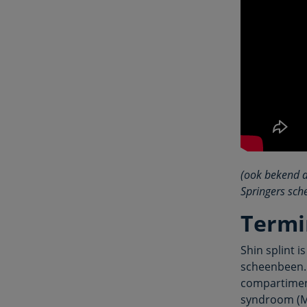
(ook bekend al
Springers sch
Termi
Shin splint 
scheenbeen. 
compartiment
syndroom (MT