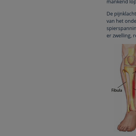
mankend lope
De pijnklach
van het onde
spierspannin
er zwelling,