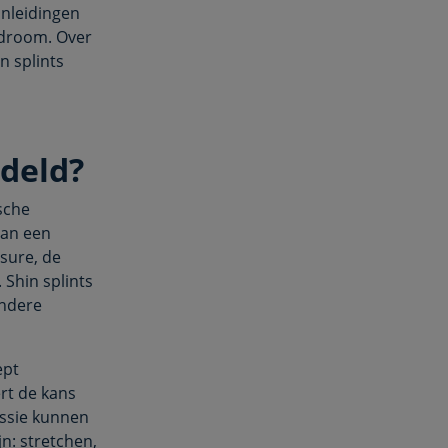
nleidingen
ndroom. Over
n splints
deld?
sche
van een
ssure, de
 Shin splints
andere
ept
rt de kans
essie kunnen
n: stretchen,