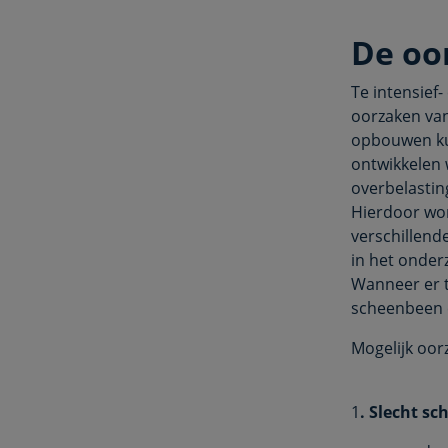
De oor
Te intensief
oorzaken va
opbouwen kun
ontwikkelen 
overbelastin
Hierdoor word
verschillend
in het onder
Wanneer er t
scheenbeen e
Mogelijk oorz
1
. Slecht sc