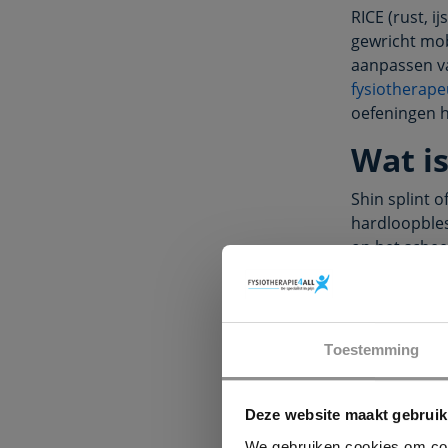
RICE (rust, i
gewricht mobi
aanpassen va
fysiotherape
oefeningen he
Wat i
Shin splint 
hardloopbles
op het schee
wanneer ze h
kwetsbaar bo
De spiergroe
Toestemming
diepe kuitspi
posterior en
scheenbeen o
Deze website maakt gebruik
trekkrachten
We gebruiken cookies om cont