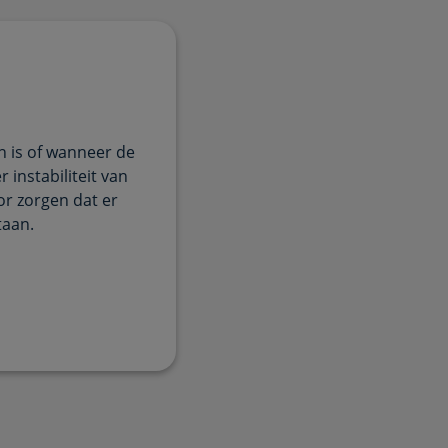
n is of wanneer de
 instabiliteit van
or zorgen dat er
taan.