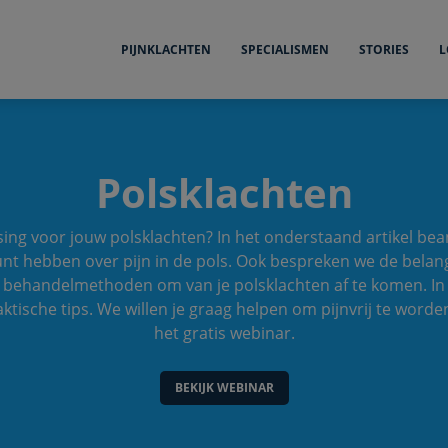
PIJNKLACHTEN
SPECIALISMEN
STORIES
L
Polsklachten
sing voor jouw polsklachten? In het onderstaand artikel be
unt hebben over pijn in de pols. Ook bespreken we de belan
ehandelmethoden om van je polsklachten af te komen. In 
tische tips. We willen je graag helpen om pijnvrij te worden!
het gratis webinar.
BEKIJK WEBINAR