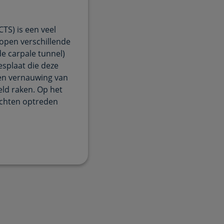
TS) is een veel
lopen verschillende
de carpale tunnel)
esplaat die deze
en vernauwing van
ld raken. Op het
achten optreden