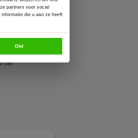
 weken
ze partners voor social
 van de
nformatie die u aan ze heeft
er dan
an de
Oké
en en
ook
r van