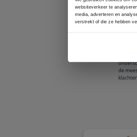
Acute p
websiteverkeer te analyseren
aanwezig
media, adverteren en analys
pols.
Ch
verstrekt of die ze hebben v
drie maa
pols
Behalve
tussen 
ondersc
de mees
klachte