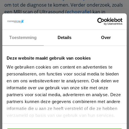
om tot de diagnose te komen. Verder onderzoek, zoals
een MRI scan of Ultrasound (
echografie
) kan in
sommige gevallen bijdrage aan het bevestigen van de
diagnose en het vaststellen van de ernst van de
achillespees scheur.
×
Toestemming
Details
Over
Wil jij ook een pijnvrij leven?
Wat is de prognose?
Personen met een kleine scheur in de achillespees
Deze website maakt gebruik van cookies
Download hieronder dan gratis ons e-book!
genezen goed met adequate
fysiotherapie
en zijn
We gebruiken cookies om content en advertenties te
binnen een 2-3 weken terug op hun oorspronkelijke
personaliseren, om functies voor social media te bieden
(activiteiten)niveau. Indien er sprake is van een grotere
en om ons websiteverkeer te analyseren. Ook delen we
scheur, kan het herstel 4-8 weken of langer in beslag
informatie over uw gebruik van onze site met onze
nemen. Is de scheur echter zo groot dat het bijna een
partners voor social media, adverteren en analyse. Deze
complete ruptuur (scheur) is, zal er chirurgische
partners kunnen deze gegevens combineren met andere
interventie nodig zijn.
informatie die u aan ze heeft verstrekt of die ze hebben
verzameld op basis van uw gebruik van hun services.
achillespeesklachten.png”