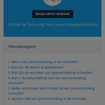
BEKIJK GRATIS WEBINAR
Ontdek de Oplossing Voor Jouw Schouderklachten!
Inhoudsopgave
1
Wat is een peesontsteking in de schouder?
2
Wat zijn de tekens & symptomen?
3
Wat zijn de oorzaken van peesontsteking schouder?
4
Wat is de behandeling voor een peesontsteking
schouder?
5
Welke oefeningen kan ik doen bij een peesontsteking
schouder?
6
Sporten met een peesontsteking in de schouder