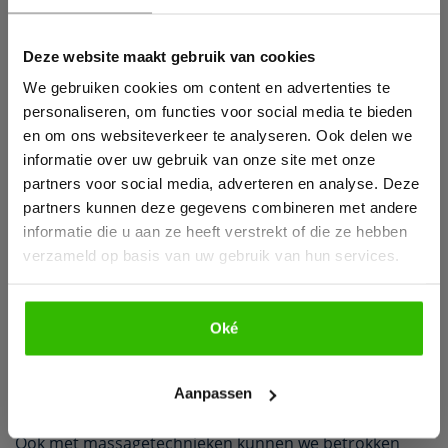
Wil jij ook een pijnvrij leven?
een gewricht en we kunnen u hiervoor stabiliserende
oefeningen geven.
Deze website maakt gebruik van cookies
Download hieronder dan gratis ons e-book!
– Dry needling/triggerpoint therapie
We gebruiken cookies om content en advertenties te
Wanneer er te veel spierspanning op de spier van de
personaliseren, om functies voor social media te bieden
ontstoken pees zit, kan dit de ontsteking in gang
en om ons websiteverkeer te analyseren. Ook delen we
houden. Door deze spierknopen met
dry needling
of
informatie over uw gebruik van onze site met onze
manuele
triggerpointtherapie
te behandelen, ontspant
partners voor social media, adverteren en analyse. Deze
de spier en wordt de pees minder belast. De pees krijgt
partners kunnen deze gegevens combineren met andere
zo beter de kans om te herstellen. Bij
dry needling
informatie die u aan ze heeft verstrekt of die ze hebben
therapie prikken we ter hoogte van de spierknopen
verzameld op basis van uw gebruik van hun services.
met een dunne, droge naald in uw spier om zo de
spierknopen te ‘ontladen’. Bij manuele
triggerpointtherapie
passen we manuele
Oké
druktechnieken toe op de spierknopen om zo de
Bekijk e-book
afvalstoffen uit de spierknopen naar een beter
doorbloed gebied te masseren.
Aanpassen
– Massage
Ook met massagetechnieken kunnen we betrokken