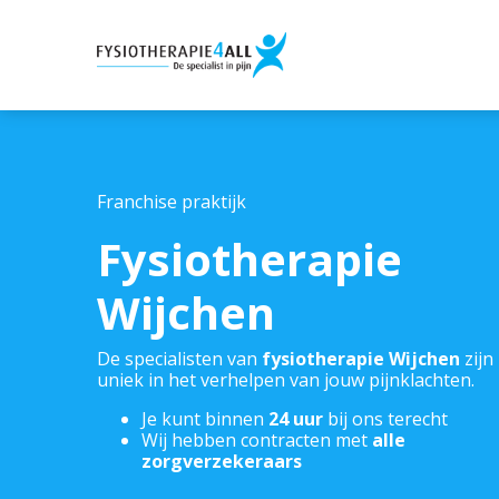
Franchise praktijk
Fysiotherapie
Wijchen
De specialisten van
fysiotherapie Wijchen
zijn
uniek in het verhelpen van jouw pijnklachten.
Je kunt binnen
24 uur
bij ons terecht
Wij hebben contracten met
alle
zorgverzekeraars