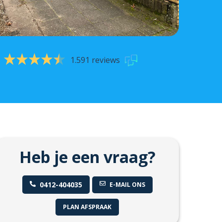
1.591 reviews
Heb je een vraag?
0412-404035
E-MAIL ONS
PLAN AFSPRAAK