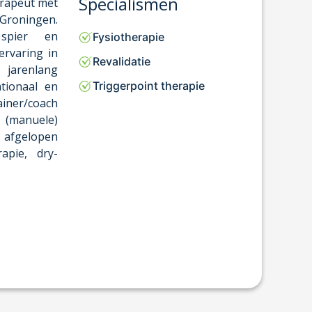
Specialismen
erapeut met
 Groningen.
 spier en
Fysiotherapie
ervaring in
Revalidatie
 jarenlang
tionaal en
Triggerpoint therapie
rainer/coach
e (manuele)
e afgelopen
apie, dry-