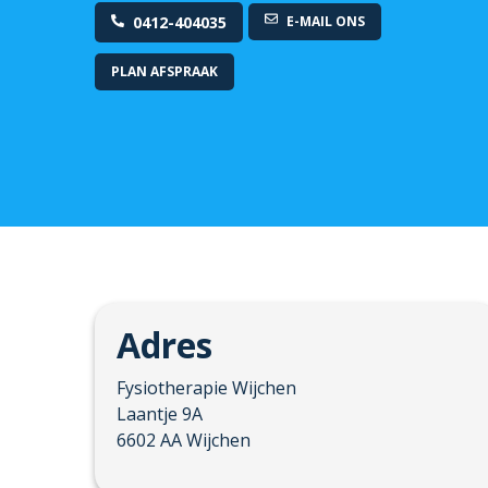
0412-404035
E-MAIL ONS
PLAN AFSPRAAK
Adres
Fysiotherapie Wijchen
Laantje
9A
6602 AA
Wijchen