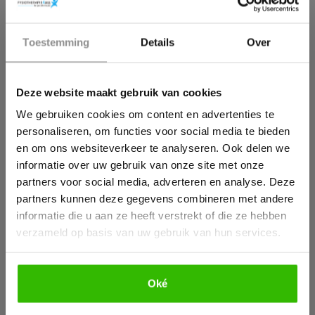
Wat jij kunt doen:
Stress leren herkennen in plaats van wegdrukken
×
Toestemming
Details
Over
Wil jij ook een pijnvrij leven?
Emotionele ontlading toelaten
Herstelmomenten bewust inbouwen
3. Ademhaling
Deze website maakt gebruik van cookies
Download hieronder dan gratis ons e-book!
Een verkeerde ademhaling verstoort de zuur-base
We gebruiken cookies om content en advertenties te
balans sneller dan je denkt. Te oppervlakkig ademen
personaliseren, om functies voor social media te bieden
betekent minder zuurstof, een verstoorde CO₂-balans
en om ons websiteverkeer te analyseren. Ook delen we
en slechtere pH-regulatie.
informatie over uw gebruik van onze site met onze
partners voor social media, adverteren en analyse. Deze
Wat jij kunt doen:
partners kunnen deze gegevens combineren met andere
informatie die u aan ze heeft verstrekt of die ze hebben
Rustige buikademhaling trainen
verzameld op basis van uw gebruik van hun services.
Ademhaling inzetten als directe regulator van pijn
en stress
Ademhaling zien als uitscheidingsmechanisme
Oké
4. Beweging
Bekijk e-book