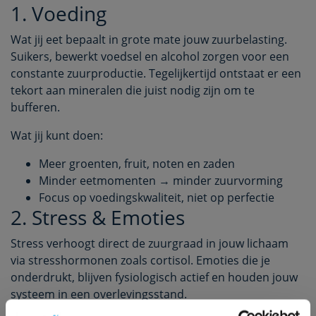
1. Voeding
Wat jij eet bepaalt in grote mate jouw zuurbelasting.
Suikers, bewerkt voedsel en alcohol zorgen voor een
constante zuurproductie. Tegelijkertijd ontstaat er een
tekort aan mineralen die juist nodig zijn om te
bufferen.
Wat jij kunt doen:
Meer groenten, fruit, noten en zaden
Minder eetmomenten → minder zuurvorming
Focus op voedingskwaliteit, niet op perfectie
2. Stress & Emoties
Stress verhoogt direct de zuurgraad in jouw lichaam
via stresshormonen zoals cortisol. Emoties die je
onderdrukt, blijven fysiologisch actief en houden jouw
systeem in een overlevingsstand.