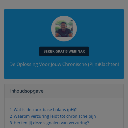
BEKIJK GRATIS WEBINAR
De Oplossing Voor Jouw Chronische (Pijn)Klachten!
Inhoudsopgave
1
Wat is de zuur-base balans (pH)?
2
Waarom verzuring leidt tot chronische pijn
3
Herken jij deze signalen van verzuring?