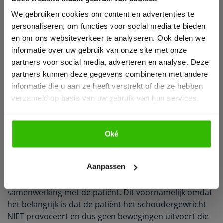
We gebruiken cookies om content en advertenties te
personaliseren, om functies voor social media te bieden
en om ons websiteverkeer te analyseren. Ook delen we
informatie over uw gebruik van onze site met onze
partners voor social media, adverteren en analyse. Deze
partners kunnen deze gegevens combineren met andere
informatie die u aan ze heeft verstrekt of die ze hebben
Hoe wordt
verzameld op basis van uw gebruik van hun services.
schouderinstabiliteit
behandeld?
Oké
Bekijk e-book
De meeste personen genezen goed met adequate
Aanpassen
fysiotherapie
. Het succes van het behandelen van deze
aandoening wordt sterk bepaald door de
samenwerking met de patiënt. Dit voornamelijk omdat
het belangrijk is dat de patiënt het schoudergewricht
NIET provoceert en dus geen bewegingen uitvoert die