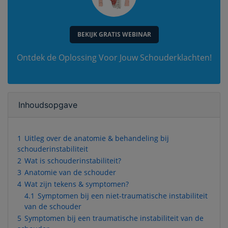
BEKIJK GRATIS WEBINAR
Ontdek de Oplossing Voor Jouw Schouderklachten!
Inhoudsopgave
1
Uitleg over de anatomie & behandeling bij
schouderinstabiliteit
2
Wat is schouderinstabiliteit?
3
Anatomie van de schouder
4
Wat zijn tekens & symptomen?
4.1
Symptomen bij een niet-traumatische instabiliteit
van de schouder
5
Symptomen bij een traumatische instabiliteit van de