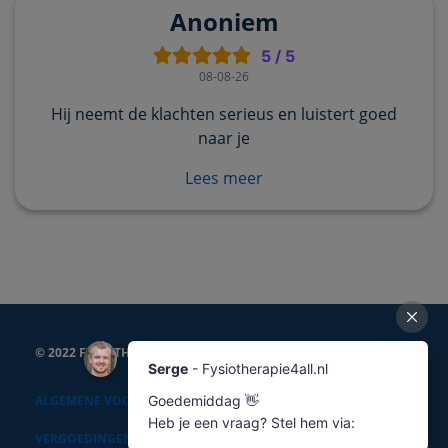
Anoniem
5
/
5
08-08-26
Hij neemt de klachten serieus en luistert goed
naar je
Lees meer
© 2022 FYSIOTHERAPIE4ALL
ALGEMENE VOORWAARDEN
VERGOEDINGEN