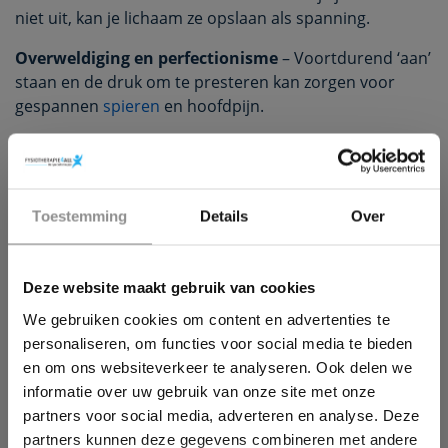
niet uit, kan je lichaam ze opslaan als spanning.
Overweldiging en perfectionisme
– Voortdurend ‘aan’
staan en de druk om te presteren kan zorgen voor
gespannen
spieren
en hoofdpijn.
Angst en controleverlies
– Wanneer je je machteloos
voelt over bepaalde situaties in je leven, kan dit zich
fysiek uiten als hoofdpijn.
×
Toestemming
Details
Over
Wil jij ook een pijnvrij leven?
Dysfunctie van het
Zenuwstelsel
Deze website maakt gebruik van cookies
Download hieronder dan gratis ons e-book!
Chronische hoofdpijn is vaak een teken dat je
We gebruiken cookies om content en advertenties te
zenuwstelsel overbelast is. Dit kan komen door:
personaliseren, om functies voor social media te bieden
en om ons websiteverkeer te analyseren. Ook delen we
Een constante vecht-of-vluchtmodus
– Je lichaam
informatie over uw gebruik van onze site met onze
staat continu in overlevingsstand, wat de spanning in je
partners voor social media, adverteren en analyse. Deze
spieren verhoogt.
partners kunnen deze gegevens combineren met andere