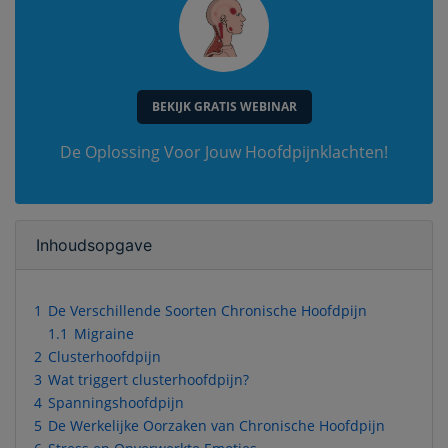
BEKIJK GRATIS WEBINAR
De Oplossing Voor Jouw Hoofdpijnklachten!
Inhoudsopgave
1
De Verschillende Soorten Chronische Hoofdpijn
1.1
Migraine
2
Clusterhoofdpijn
3
Wat triggert clusterhoofdpijn?
4
Spanningshoofdpijn
5
De Werkelijke Oorzaken van Chronische Hoofdpijn