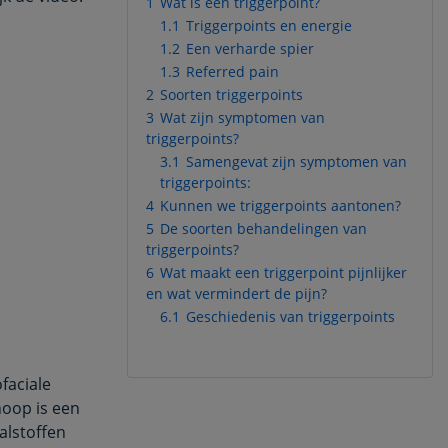
1
Wat is een triggerpoint?
1.1
Triggerpoints en energie
1.2
Een verharde spier
1.3
Referred pain
2
Soorten triggerpoints
3
Wat zijn symptomen van
triggerpoints?
3.1
Samengevat zijn symptomen van
triggerpoints:
4
Kunnen we triggerpoints aantonen?
5
De soorten behandelingen van
triggerpoints?
6
Wat maakt een triggerpoint pijnlijker
en wat vermindert de pijn?
6.1
Geschiedenis van triggerpoints
ofaciale
oop is een
alstoffen