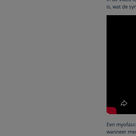
is, wat de sy
Een myofascia
wanneer men 