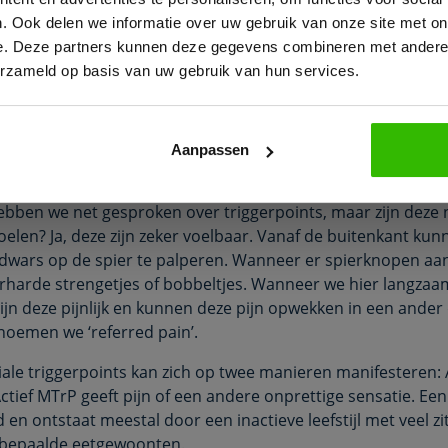
n aanspannen en ontspannen. Voor beide bewegingen is ene
. Ook delen we informatie over uw gebruik van onze site met on
nspannen is ATP nodig en voor ontspanning ADP. Dus wanne
e. Deze partners kunnen deze gegevens combineren met andere i
ergie naar de spier kunnen voeren, heeft de spier niet alle
erzameld op basis van uw gebruik van hun services.
en, maar ook met ontspannen. Dit resulteert in een lokale
binnen de spier. Dit zorgt voor een slechte doorbloeding. 
 een spiervezel noch uitgerekt, noch samengetrokken.
Aanpassen
harde spier
Bekijk e-book
bben we net gesproken over triggerpoints, maar zijn deze 
voelen? Ja, deze zijn zeker voelbaar. Vanaf de buitenkant ku
dwars op de spier te palperen. Wanneer er spierknopen aan
rharde strengetjes of bobbeltjes. Wanneer we hier langzaa
zijn deze pijnlijk en kunnen deze pijn opwekken in een ander
 noemen we ‘referred pain’.
ale triggerpoints kan zich op twee manieren manifesteren: A
Actief MTrP geeft pijn of een andere onprettige sensatie. Ee
id en ontstaat meestal door een inactieve leefstijl met veel zi
bepaalde eetgewoonten.