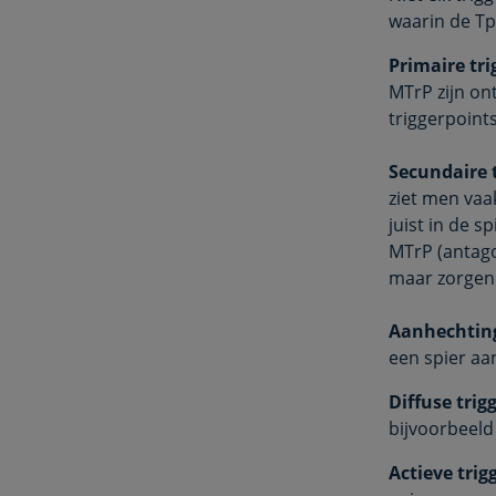
waarin de Tp 
Primaire tri
MTrP zijn on
triggerpoint
Secundaire t
ziet men vaa
juist in de s
MTrP (antago
maar zorgen 
Aanhechting
een spier aa
Diffuse trig
bijvoorbeeld 
Actieve trig