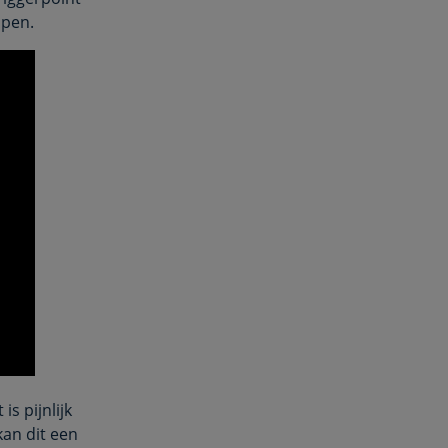
lpen.
s pijnlijk
kan dit een