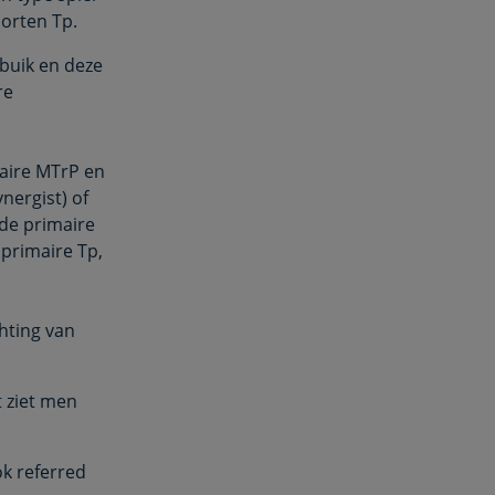
oorten Tp.
buik en deze
re
aire MTrP en
nergist) of
 de primaire
primaire Tp,
chting van
t ziet men
ok referred