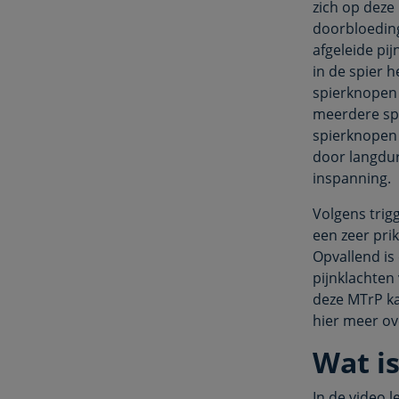
zich op deze
doorbloeding
afgeleide pij
in de spier 
spierknopen
meerdere sp
spierknopen 
door langdur
inspanning.
Volgens trig
een zeer prik
Opvallend is
pijnklachten
deze MTrP kan
hier meer o
Wat is
In de video 