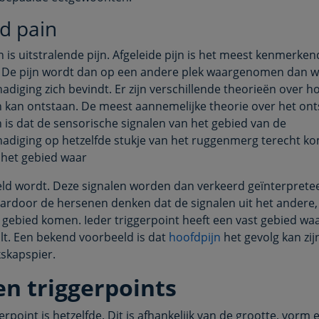
d pain
n is uitstralende pijn. Afgeleide pijn is het meest kenmerke
. De pijn wordt dan op een andere plek waargenomen dan w
adiging zich bevindt. Er zijn verschillende theorieën over h
n kan ontstaan. De meest aannemelijke theorie over het on
n is dat de sensorische signalen van het gebied van de
adiging op hetzelfde stukje van het ruggenmerg terecht ko
 het gebied waar
eld wordt. Deze signalen worden dan verkeerd geïnterprete
rdoor de hersenen denken dat de signalen uit het andere, 
gebied komen. Ieder triggerpoint heeft een vast gebied waa
alt. Een bekend voorbeeld is dat
hoofdpijn
het gevolg kan zij
skapspier.
en triggerpoints
gerpoint is hetzelfde. Dit is afhankelijk van de grootte, vorm 