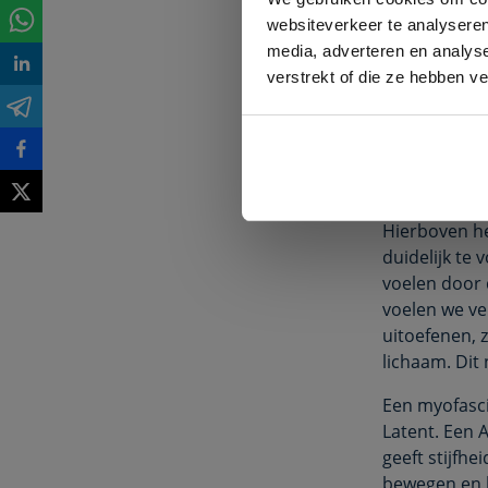
Een spier ka
websiteverkeer te analyseren
Voor het aa
media, adverteren en analys
voldoende en
verstrekt of die ze hebben v
met aanspann
verkramping 
rust bent is
Een ver
Hierboven he
duidelijk te 
voelen door 
voelen we ve
uitoefenen, 
lichaam. Dit
Een myofasci
Latent. Een 
geeft stijfhe
bewegen en 