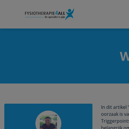
W
In dit artike
oorzaak is va
Triggerpoint
belangrijk o