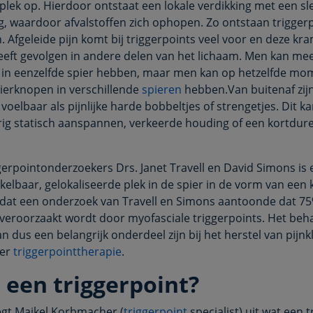
 plek op. Hierdoor ontstaat een lokale verdikking met een sl
, waardoor afvalstoffen zich ophopen. Zo ontstaan trigger
n. Afgeleide pijn komt bij triggerpoints veel voor en deze k
heeft gevolgen in andere delen van het lichaam. Men kan me
 in eenzelfde spier hebben, maar men kan op hetzelfde mo
ierknopen in verschillende
spieren
hebben.Van buitenaf zij
voelbaar als pijnlijke harde bobbeltjes of strengetjes. Dit 
ig statisch aanspannen, verkeerde houding of een kortdur
gerpointonderzoekers Drs. Janet Travell en David Simons is
kelbaar, gelokaliseerde plek in de spier in de vorm van een 
 dat een onderzoek van Travell en Simons aantoonde dat 7
 veroorzaakt wordt door myofasciale triggerpoints. Het be
 dus een belangrijk onderdeel zijn bij het herstel van pijnk
ver
triggerpointtherapie
.
 een triggerpoint?
legt Maikel Korbmacher (
triggerpoint
specialist) uit wat een 