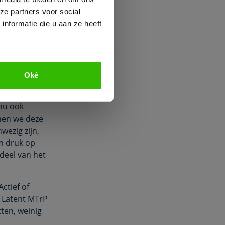
rgie nodig.
ze partners voor social
er we niet
nformatie die u aan ze heeft
en moeite
Wanneer je in
Oké
nu ook
nnen we deze
wezig zijn,
m druk op
 deel van het
ctief of
n Latent MTrP
tten, weinig