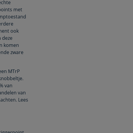
echte
points met
ramptoestand
erdere
ment ook
n deze
kan komen
ende zware
 een MTrP
knobbeltje.
5% van
handelen van
lachten. Lees
triggerpoint