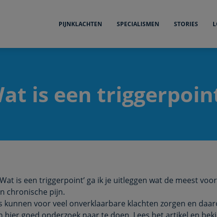
PIJNKLACHTEN
SPECIALISMEN
STORIES
L
at is een triggerpoin
l ‘Wat is een triggerpoint’ ga ik je uitleggen wat de meest v
n chronische pijn.
s kunnen voor veel onverklaarbare klachten zorgen en daar
m hier goed onderzoek naar te doen. Lees het artikel en beki