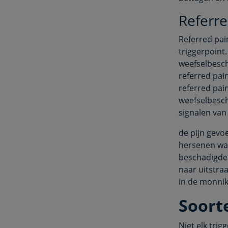
Referre
Referred pai
triggerpoint
weefselbesch
referred pai
referred pai
weefselbesch
signalen van
de pijn gevo
hersenen waa
beschadigde 
naar uitstra
in de monnik
Soort
Niet elk trig