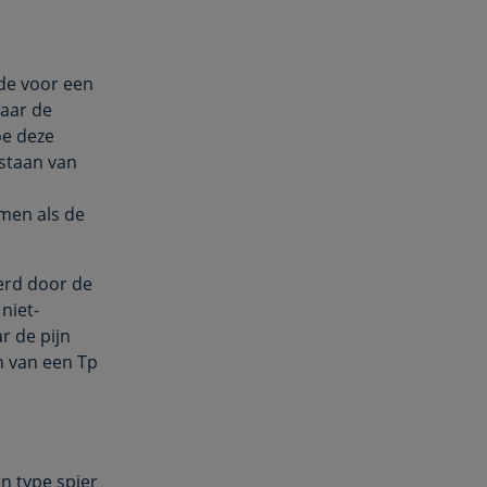
nde voor een
aar de
oe deze
tstaan van
men als de
erd door de
niet-
r de pijn
n van een Tp
en type spier