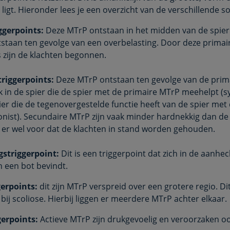
ligt. Hieronder lees je een overzicht van de verschillende s
ggerpoints:
Deze MTrP ontstaan in het midden van de spier
tstaan ten gevolge van een overbelasting. Door deze primai
s zijn de klachten begonnen.
riggerpoints:
Deze MTrP ontstaan ten gevolge van de prim
k in de spier die de spier met de primaire MTrP meehelpt (sy
pier die de tegenovergestelde functie heeft van de spier met
nist). Secundaire MTrP zijn vaak minder hardnekkig dan de 
er wel voor dat de klachten in stand worden gehouden.
striggerpoint:
Dit is een triggerpoint dat zich in de aanhe
n een bot bevindt.
gerpoints:
dit zijn MTrP verspreid over een grotere regio. Di
bij scoliose. Hierbij liggen er meerdere MTrP achter elkaar.
gerpoints:
Actieve MTrP zijn drukgevoelig en veroorzaken o