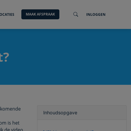
MAAK AFSPRAAK
OCATIES
INLOGGEN
t?
oorkomende
Inhoudsopgave
om is het
jk de video.