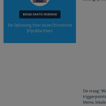
BEKIJK GRATIS WEBINAR
De Oplossing Voor Jouw Chronische
(Pijn)Klachten!
De vraag: ‘Wa
triggerpoint
kleine, loka