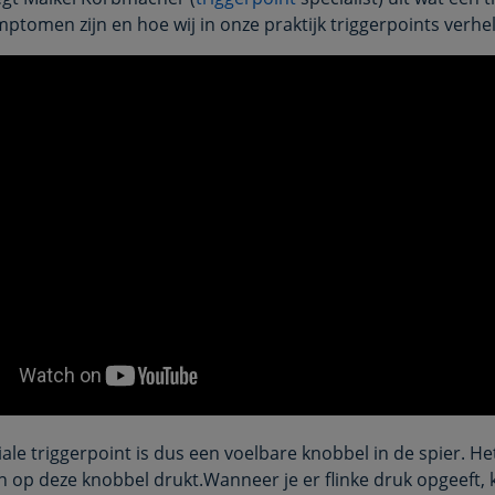
mptomen zijn en hoe wij in onze praktijk triggerpoints verhe
le triggerpoint is dus een voelbare knobbel in de spier. Het i
op deze knobbel drukt.Wanneer je er flinke druk opgeeft, 