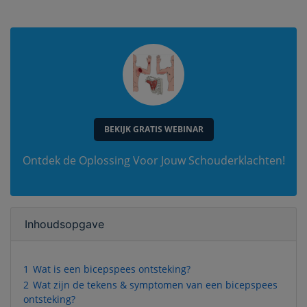
BEKIJK GRATIS WEBINAR
Ontdek de Oplossing Voor Jouw Schouderklachten!
Inhoudsopgave
1
Wat is een bicepspees ontsteking?
2
Wat zijn de tekens & symptomen van een bicepspees
ontsteking?