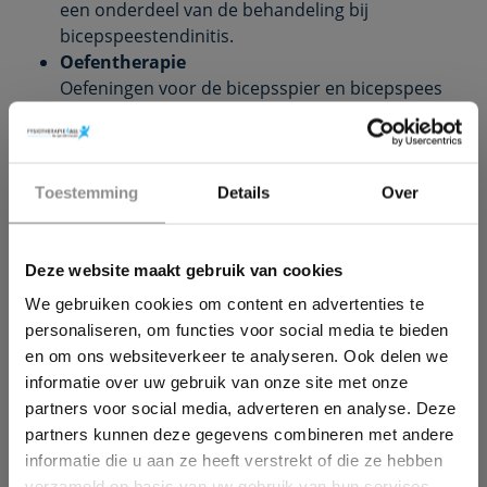
een onderdeel van de behandeling bij
bicepspeestendinitis.
Oefentherapie
Oefeningen voor de bicepsspier en bicepspees
kunnen een onderdeel zijn van de behandeling.
Ook stabiliteitsoefeningen voor de schouder en
het schouderblad en algemene core-stability
×
oefeningen zijn vaak zinvol om te doen bij deze
Toestemming
Details
Over
Wil jij ook een pijnvrij leven?
blessure.
Dry needling/triggerpoint therapie
Om de bicepsspier en evt. omliggende schouder-
Deze website maakt gebruik van cookies
Download hieronder dan gratis ons e-book!
en armspieren te ontspannen, kan een
We gebruiken cookies om content en advertenties te
behandeling met
dry needling
of
personaliseren, om functies voor social media te bieden
triggerpointtherapie nuttig zijn. Hierbij worden
en om ons websiteverkeer te analyseren. Ook delen we
spierknopen (ophopingen van afvalstoffen in de
informatie over uw gebruik van onze site met onze
spier) ‘ontladen’ waardoor de spier beter kan
partners voor social media, adverteren en analyse. Deze
ontspannen. Bij dry needling gebeurt dit door de
partners kunnen deze gegevens combineren met andere
knoop aan te prikken met een ‘droog’ naaldje en
informatie die u aan ze heeft verstrekt of die ze hebben
bij
triggerpoint therapie
door druk te geven op de
verzameld op basis van uw gebruik van hun services.