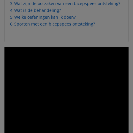
3
Wat zijn de oorzaken van een bicepspees ontsteking?
4
Wat is de behandeling?
5
Welke oefeningen kan ik doen?
6
Sporten met een bicepspees ontsteking?