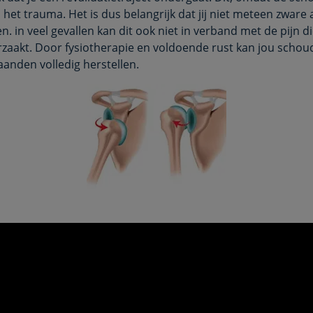
 het trauma. Het is dus belangrijk dat jij niet meteen zware a
n. in veel gevallen kan dit ook niet in verband met de pijn di
zaakt. Door fysiotherapie en voldoende rust kan jou schou
anden volledig herstellen.