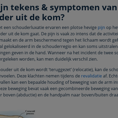
ijn tekens & symptomen van
der uit de kom?
 een schouderluxatie ervaren een plotse hevige
pijn
op he
er uit de kom gaat. De pijn is vaak zo intens dat de activitei
maakt en de arm beschermend tegen het lichaam wordt g
tal gelokaliseerd in de schouderregio en kan soms uitstrale
telingen geven in de hand. Wanneer na het incident de twee 
ergeleken worden, kan men duidelijk verschil zien.
ouder uit de kom wordt ‘teruggezet’ (relocatie), kan de sc
aanvoelen. Deze klachten nemen tijdens de
revalidatie
af. Echt
llen kan een bepaalde houding of beweging van de arm ins
Deze beweging bevat vaak een gecombineerde beweging va
ar boven (abductie) en de handpalm naar boven/buiten dra