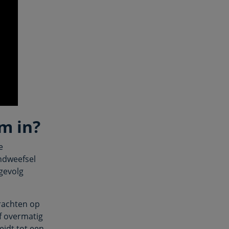
m in?
e
ndweefsel
gevolg
rachten op
f overmatig
eidt tot een