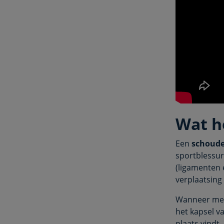
Wat h
Een
sc
houde
sportblessur
(ligamenten 
verplaatsing
Wanneer men
het kapsel v
plaats vindt,