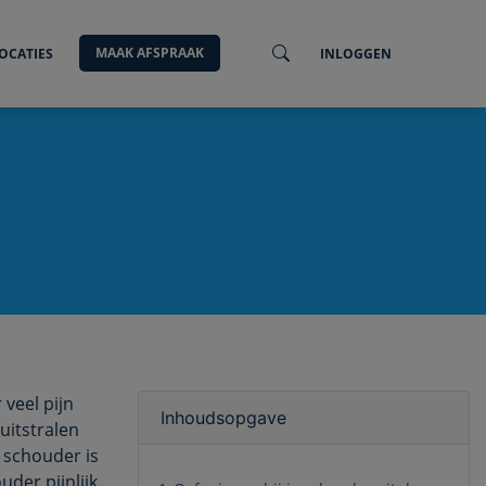
MAAK AFSPRAAK
OCATIES
INLOGGEN
 veel pijn
Inhoudsopgave
uitstralen
e schouder is
uder pijnlijk