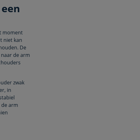
 een
t moment
t niet kan
ehouden. De
n naar de arm
schouders
houder zwak
er, in
tabiel
n de arm
aien