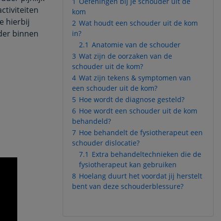
1
Oefeningen bij je schouder uit de
ctiviteiten
kom
e hierbij
2
Wat houdt een schouder uit de kom
der binnen
in?
2.1
Anatomie van de schouder
3
Wat zijn de oorzaken van de
schouder uit de kom?
4
Wat zijn tekens & symptomen van
een schouder uit de kom?
5
Hoe wordt de diagnose gesteld?
6
Hoe wordt een schouder uit de kom
behandeld?
7
Hoe behandelt de fysiotherapeut een
schouder dislocatie?
7.1
Extra behandeltechnieken die de
fysiotherapeut kan gebruiken
8
Hoelang duurt het voordat jij herstelt
bent van deze schouderblessure?