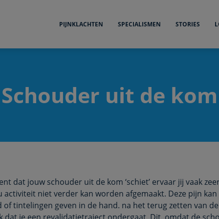
PIJNKLACHTEN
SPECIALISMEN
STORIES
L
Schouder uit de kom
t dat jouw schouder uit de kom ‘schiet’ ervaar jij vaak zeer
 activiteit niet verder kan worden afgemaakt. Deze pijn kan 
 of tintelingen geven in de hand. na het terug zetten van d
k dat je een revalidatietraject ondergaat. Dit, omdat de scho