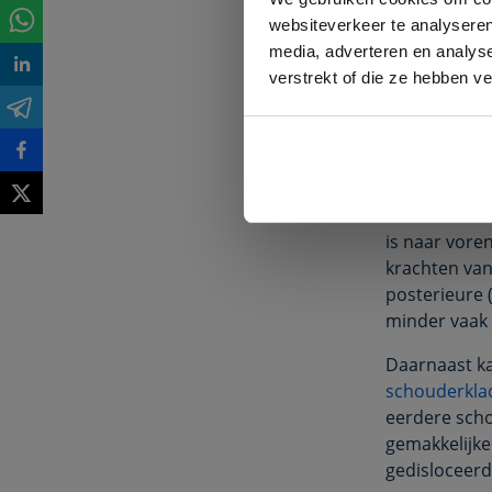
Een schoude
websiteverkeer te analyseren
waarbij het 
media, adverteren en analys
bijvoorbeeld
verstrekt of die ze hebben v
schouder het
zijwaarts na
(exorotatie)
schoudergew
Het resultaa
is naar vore
krachten van
posterieure 
minder vaak 
Daarnaast ka
schouderkla
eerdere scho
gemakkelijke
gedisloceer