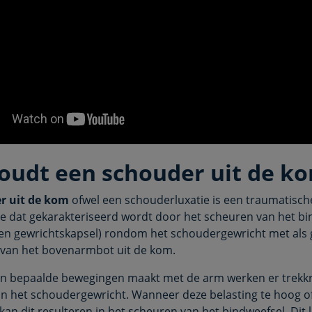
oudt een schouder uit de ko
r uit de kom
ofwel een schouderluxatie is een traumatisch
e dat gekarakteriseerd wordt door het scheuren van het bi
en gewrichtskapsel) rondom het schoudergewricht met als 
 van het bovenarmbot uit de kom.
 bepaalde bewegingen maakt met de arm werken er trekk
an het schoudergewricht. Wanneer deze belasting te hoog o
 kan dit resulteren in het scheuren van het bindweefsel. Dit l