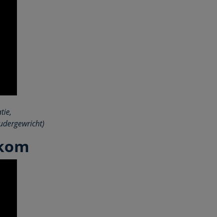
tie,
udergewricht)
 kom