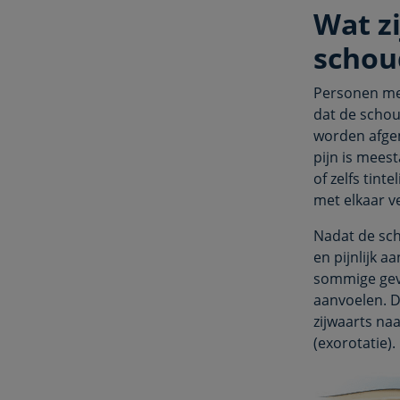
Wat z
schou
Personen met
dat de schoud
worden afge
pijn is mees
of zelfs tin
met elkaar v
Nadat de sch
en pijnlijk 
sommige geva
aanvoelen. 
zijwaarts na
(exorotatie).