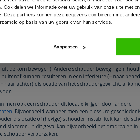
r uit de kom ontstaat gewoonlijk wanneer men een bewegi
. Ook delen we informatie over uw gebruik van onze site met on
bovenarmbot geforceerd uit de kom wordt geduwd. Dit geb
e. Deze partners kunnen deze gegevens combineren met andere i
 wanneer men valt op een uitgestrekte arm. De beweging wa
erzameld op basis van uw gebruik van hun services.
 meeste risico loopt is een gecombineerde beweging van 
ar boven (abductie) en de handpalm excessief naar boven/b
. Dit is vaak gecombineerd met een kracht direct op het
Aanpassen
richt.
Bekijk e-book
t hiervan is meestal een anterieure schouder dislocatie (=
n uit de kom bewogen). Andere schouder bewegingen, houd
 buitenaf kunnen resulteren in een inferieure (= naar bened
(= naar achter) dislocatie van het schoudergewricht, al kom
voor.
n men ook een schouder dislocatie krijgen door andere
chten
. Bijvoorbeeld wanneer men een blessure geschiedeni
uder dislocatie of (hevige) schouder instabiliteit kan de sc
r disloceren. In dit geval kan bijvoorbeeld het omdraaien in
de schouder veroorzaken.