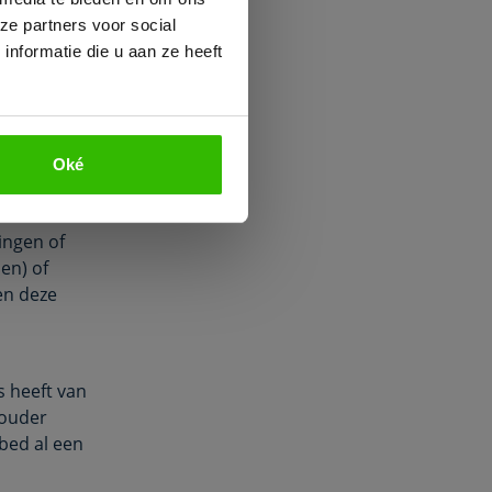
ng maakt
ze partners voor social
eurt
nformatie die u aan ze heeft
arbij de
de arm
uiten draaien
Oké
 de bovenarm
ingen of
en) of
en deze
s heeft van
houder
 bed al een