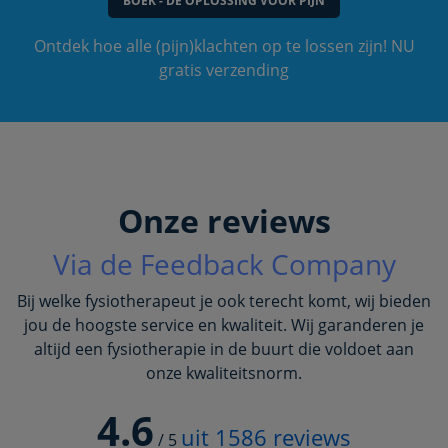
BOEK - DE OPLOSSING VOOR PIJN
Ontdek hoe alle (pijn)klachten op te lossen zijn! NU
gratis verzending
Onze reviews
Via de Feedback Company
Bij welke fysiotherapeut je ook terecht komt, wij bieden
jou de hoogste service en kwaliteit. Wij garanderen je
altijd een fysiotherapie in de buurt die voldoet aan
onze kwaliteitsnorm.
4.6
uit
1586
reviews
/
5