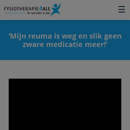
×
☰
‘Mijn reuma is weg en slik geen
zware medicatie meer!’