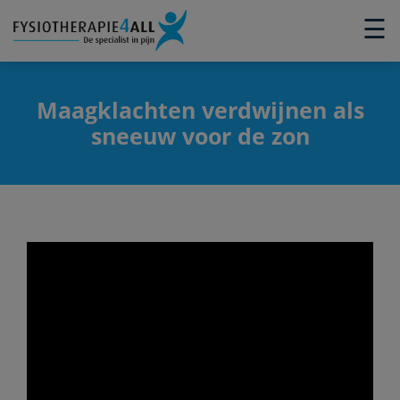
×
☰
Maagklachten verdwijnen als
sneeuw voor de zon