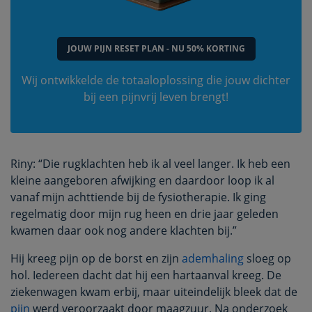
JOUW PIJN RESET PLAN - NU 50% KORTING
Wij ontwikkelde de totaaloplossing die jouw dichter
bij een pijnvrij leven brengt!
Riny: “Die rugklachten heb ik al veel langer. Ik heb een
kleine aangeboren afwijking en daardoor loop ik al
vanaf mijn achttiende bij de fysiotherapie. Ik ging
regelmatig door mijn rug heen en drie jaar geleden
kwamen daar ook nog andere klachten bij.”
Hij kreeg pijn op de borst en zijn
ademhaling
sloeg op
hol. Iedereen dacht dat hij een hartaanval kreeg. De
ziekenwagen kwam erbij, maar uiteindelijk bleek dat de
pijn
werd veroorzaakt door maagzuur. Na onderzoek