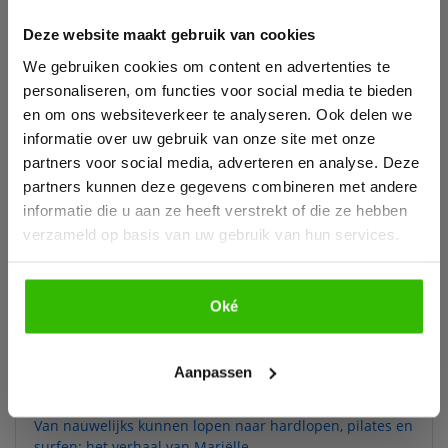
Fysiotherapeut & Pijnspecialist
Deze website maakt gebruik van cookies
Download hieronder dan gratis ons e-book!
We gebruiken cookies om content en advertenties te
Al meer dan 15 jaar ben ik Fysiotherapeut en
personaliseren, om functies voor social media te bieden
pijnspecialist. Ik heb vele boeken gelezen, artikelen
en om ons websiteverkeer te analyseren. Ook delen we
geschreven en trainingen ontwikkeld om mensen
informatie over uw gebruik van onze site met onze
klachtenvrij te krijgen. Ik geloof dat iedereen
klachtenvrij kan worden ongeacht wat de oorzaak is
partners voor social media, adverteren en analyse. Deze
van jouw (pijn)klachten. Ik heb al honderden mensen
partners kunnen deze gegevens combineren met andere
effectief behandeld middels mijn/onze visie (Pijn Reset
informatie die u aan ze heeft verstrekt of die ze hebben
Methode). Inmiddels is Fysiotherapie4all een van de
verzameld op basis van uw gebruik van hun services.
grootste en bekendste organisatie op het gebied van
Fysieke en Mentale klachten in Nederland.
Oké
Bekijk e-book
Meer succesverhalen
Aanpassen
Van nauwelijks kunnen lopen naar hardlopen, pilates en
surfen: het verhaal van Mariëlle