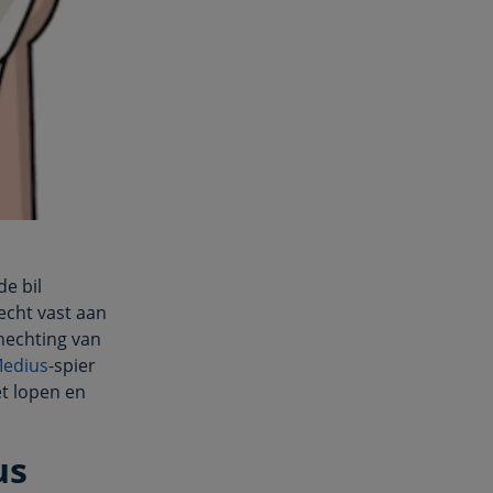
de bil
echt vast aan
hechting van
Medius
-spier
et lopen en
us