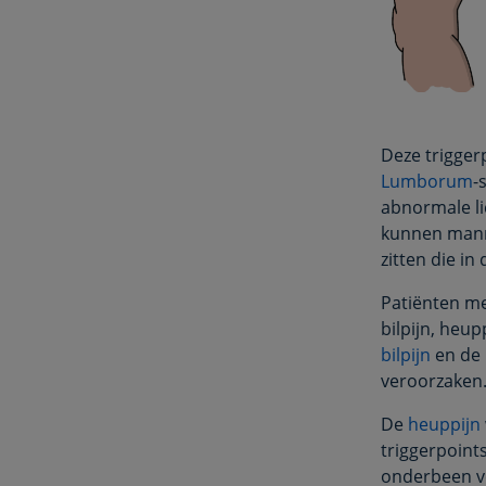
Deze trigger
Lumborum
-
abnormale l
kunnen mann
zitten die i
Patiënten m
bilpijn, heu
bilpijn
en de 
veroorzaken
De
heuppijn
triggerpoint
onderbeen ve