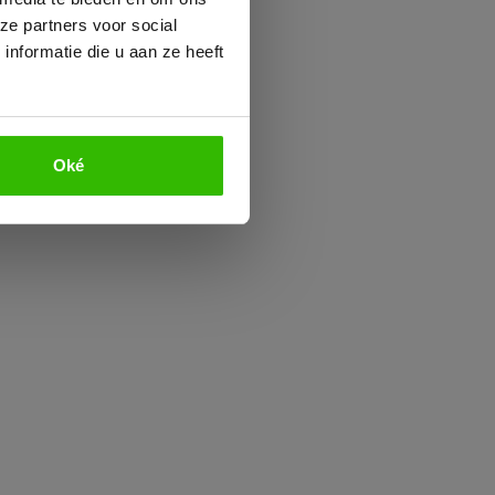
ze partners voor social
nformatie die u aan ze heeft
cht
, billen, de
r de enkel
Oké