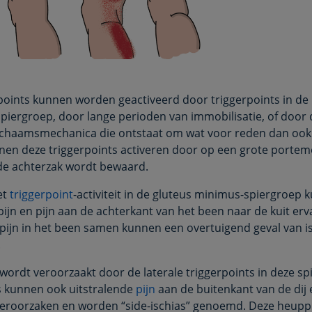
points kunnen worden geactiveerd door triggerpoints in de
spiergroep, door lange perioden van immobilisatie, of door 
ichaamsmechanica die ontstaat om wat voor reden dan ook
en deze triggerpoints activeren door op een grote portem
n de achterzak wordt bewaard.
et
triggerpoint
-activiteit in de gluteus minimus-spiergroep
ppijn en pijn aan de achterkant van het been naar de kuit er
pijn in het been samen kunnen een overtuigend geval van i
.
wordt veroorzaakt door de laterale triggerpoints in deze sp
s kunnen ook uitstralende
pijn
aan de buitenkant van de dij 
roorzaken en worden “side-ischias” genoemd. Deze heuppi