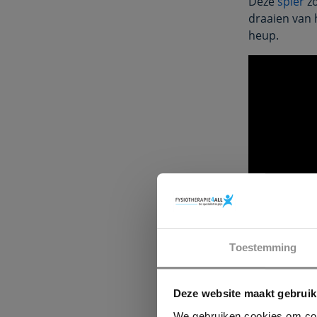
Deze
spier
zo
draaien van 
heup.
Toestemming
Deze website maakt gebruik
Trigg
We gebruiken cookies om cont