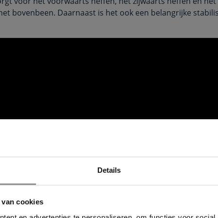
rgt voor het voorwaarts heffen, het zijwaarts heffen en he
het bovenbeen. Daarnaast is het ook een belangrijke stabili
Wil jij ook een pijnvrij leven?
Download hieronder dan gratis ons e-book!
Details
 van cookies
erpoints in de M. Gluteus
ent en advertenties te personaliseren, om functies voor social