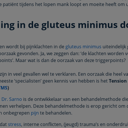
e patiënt tijdens het lopen mank loopt en moeite heeft om u
ing in de gluteus minimus d
len wordt bij pijnklachten in de
gluteus minimus
uiteindelijk
 oorzaak gevonden. Ja, we zeggen dan: ‘de klachten worden 
points’. Maar wat is dan de oorzaak van deze triggerpoints?
zijn in veel gevallen wel te verklaren. Een oorzaak die heel
eeste ‘specialisten’ geen kennis van hebben is het
Tension 
TMS
)
t
Dr. Sarno
is de ontwikkelaar van een behandelmethode di
nen verhelpen. Deze behandelmethode is erop gericht om 
en onbegrepen
pijn
te behandelen.
 dat
stress
, interne conflicten, (jeugd) trauma’s en onderdr