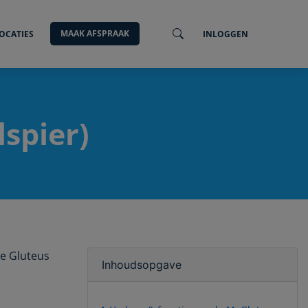
MAAK AFSPRAAK
OCATIES
INLOGGEN
lspier)
de Gluteus
Inhoudsopgave