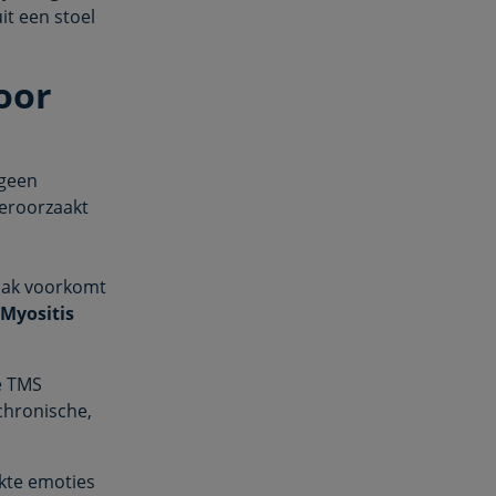
it een stoel
oor
 geen
veroorzaakt
 vaak voorkomt
Myositis
e TMS
chronische,
ukte emoties