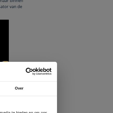
t naar binnen
sator van de
×
Over
 media te bieden en om ons