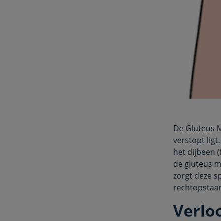
De Gluteus M
verstopt lig
het dijbeen 
de gluteus m
zorgt deze s
rechtopstaan
Verlo