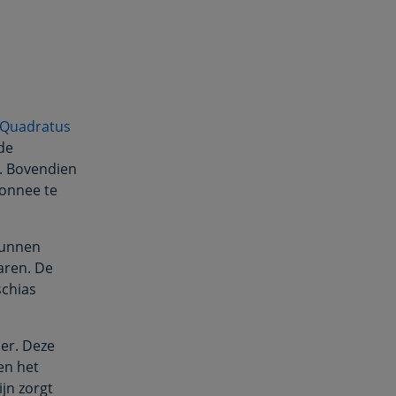
Quadratus
de
. Bovendien
onnee te
 kunnen
varen. De
schias
ier. Deze
en het
jn zorgt