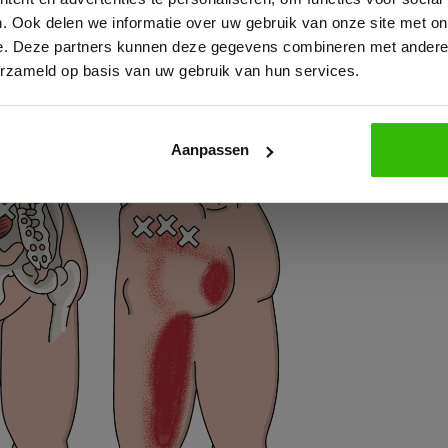
mus
. Ook delen we informatie over uw gebruik van onze site met on
e. Deze partners kunnen deze gegevens combineren met andere i
erzameld op basis van uw gebruik van hun services.
s in de M. Gluteus Minimus kunnen pijn naar het
heupgewri
an het been naar de
kuit
en de buitenkant van het been naa
.
Aanpassen
Bekijk e-book