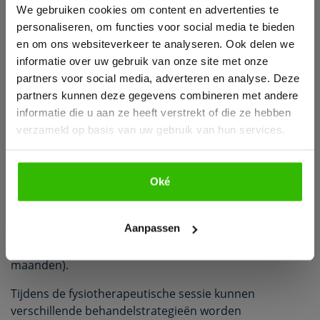
worden gesteld. Een RX scan of Ultrasound is vaak
We gebruiken cookies om content en advertenties te
nodig om de diagnose te bevestigen en de ernst van de
personaliseren, om functies voor social media te bieden
aandoening vast te stellen. In sommige gevallen kan
en om ons websiteverkeer te analyseren. Ook delen we
een MRI scan nodig zijn om andere aandoeningen uit te
informatie over uw gebruik van onze site met onze
sluiten.
partners voor social media, adverteren en analyse. Deze
partners kunnen deze gegevens combineren met andere
Hoe wordt het
informatie die u aan ze heeft verstrekt of die ze hebben
behandeld?
verzameld op basis van uw gebruik van hun services.
Met adequate fysiotherapeutische behandeling kunnen
de meeste matige rotator cuff tendinopathieën, die
Oké
Bekijk e-book
nog niet langdurig aanwezig waren, binnen een aantal
weken goed genezen. Wanneer de klachten echter
Aanpassen
langdurig aanwezig zijn voordat er interventie plaats
vindt, kan de revalidatie significant langer duren (3-6
maanden).
Tijdens de fysiotherapeutische sessie kunnen
verschillende behandelstrategieën worden