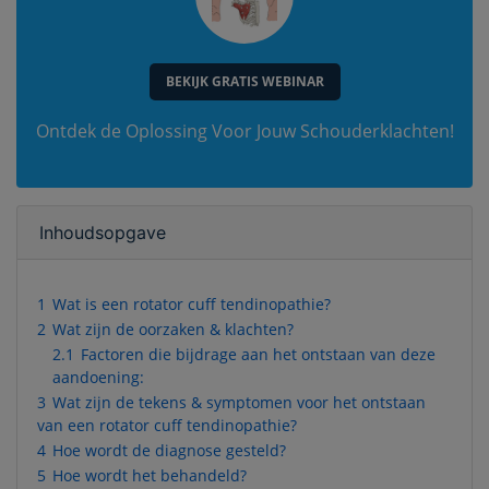
BEKIJK GRATIS WEBINAR
Ontdek de Oplossing Voor Jouw Schouderklachten!
Inhoudsopgave
1
Wat is een rotator cuff tendinopathie?
2
Wat zijn de oorzaken & klachten?
2.1
Factoren die bijdrage aan het ontstaan van deze
aandoening:
3
Wat zijn de tekens & symptomen voor het ontstaan
van een rotator cuff tendinopathie?
4
Hoe wordt de diagnose gesteld?
5
Hoe wordt het behandeld?