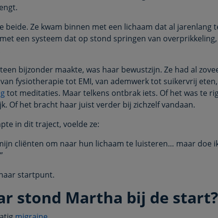
engt.
 beide. Ze kwam binnen met een lichaam dat al jarenlang 
met een systeem dat op stond springen van overprikkeling, 
.
een bijzonder maakte, was haar bewustzijn. Ze had al zove
van fysiotherapie tot EMI, van ademwerk tot suikervrij eten,
ng
tot meditaties. Maar telkens ontbrak iets. Of het was te rig
ijk. Of het bracht haar juist verder bij zichzelf vandaan.
pte in dit traject, voelde ze:
 mijn cliënten om naar hun lichaam te luisteren… maar doe ik
”
haar startpunt.
r stond Martha bij de start?
atig
migraine