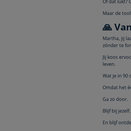
Of dat lukt? 
Maar de tools
🙏 Va
Martha, jij 
zónder te fo
Jij koos erv
leven.
Wat je in 90 
Omdat het éch
Ga zo door.
Blijf bij jezelf.
En blijf ontd