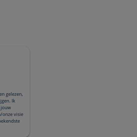
en gelezen,
jgen. Ik
n jouw
/onze visie
 bekendste