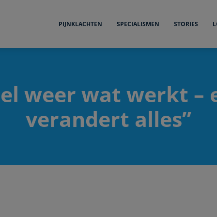
PIJNKLACHTEN
SPECIALISMEN
STORIES
L
oel weer wat werkt – 
verandert alles”