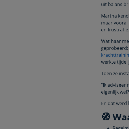
uit balans br
Martha kende
maar vooral 
en frustratie
Wat haar met
geprobeerd: 
krachttraini
werkte tijdel
Toen ze insta
“Ik adviseer
eigenlijk wel?
En dat werd 
🧭 Waa
Regelm