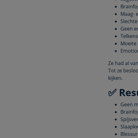
Brainf
Maag- e
Slechte
Geen en
Telkens
Moeite 
Emotion
Ze had al va
Tot ze beslo
kijken.
✅ Res
Geen m
Brainfo
Spijsve
Slaapkw
Blessur