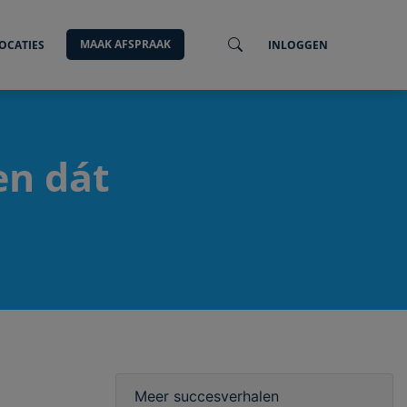
MAAK AFSPRAAK
OCATIES
INLOGGEN
en dát
Meer succesverhalen