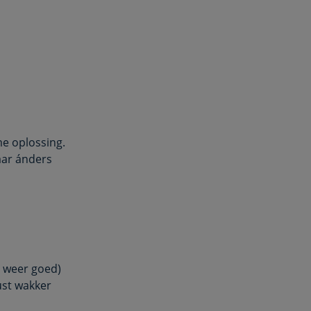
me oplossing.
aar ánders
n weer goed)
ust wakker