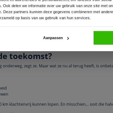
. Ook delen we informatie over uw gebruik van onze site met on
angrijkste inzichten
e. Deze partners kunnen deze gegevens combineren met andere i
erzameld op basis van uw gebruik van hun services.
raatvrij werkt niet voor iedereen – haar lijf vraagt balans
n in de groep hoeft niet elke dag – alleen als het goed voelt
ang in de avond komt vaak door eiwittekort overdag
menten zijn geen luxe, maar noodzaak
Aanpassen
Bekijk e-book
s zijn geen lijstjes, maar spiegels
 de toekomst?
g onderweg, zegt ze. Maar wat ze nu al terug heeft, is onbet
heid
uwen
0 km klachtenvrij kunnen lopen. En misschien… ooit die hal