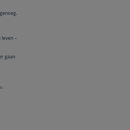
s genoeg.
 leven –
eer gaan
u.