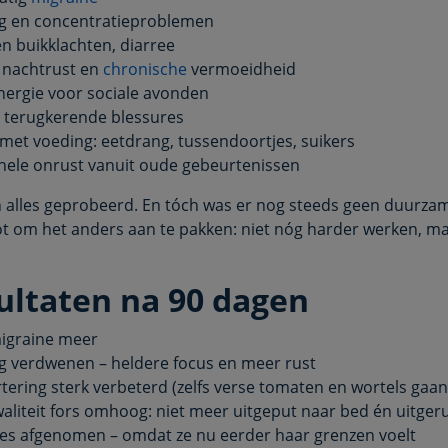
og en concentratieproblemen
n buikklachten, diarree
 nachtrust en
chronische
vermoeidheid
ergie voor sociale avonden
 terugkerende blessures
met voeding: eetdrang, tussendoortjes, suikers
ele onrust vanuit oude gebeurtenissen
n alles geprobeerd. En tóch was er nog steeds geen duurza
ot om het anders aan te pakken: niet nóg harder werken, m
ultaten na 90 dagen
igraine meer
g verdwenen – heldere focus en meer rust
rtering sterk verbeterd (zelfs verse tomaten en wortels gaa
aliteit fors omhoog: niet meer uitgeput naar bed én uitger
es afgenomen – omdat ze nu eerder haar grenzen voelt