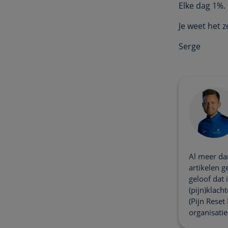
Elke dag 1%.
Je weet het z
Serge
Al meer dan
artikelen g
geloof dat
(pijn)klach
(Pijn Reset
organisati