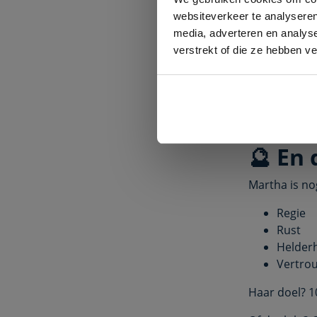
websiteverkeer te analyseren
💡 Bel
media, adverteren en analys
verstrekt of die ze hebben v
Koolhyd
Reagere
Snackdr
Rustmo
Check-in
🔮 En
Martha is no
Regie
Rust
Helder
Vertro
Haar doel? 1