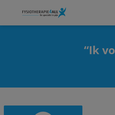
“Ik v