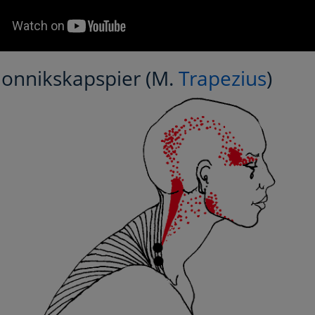
monnikskapspier (M.
Trapezius
)