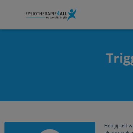
Trig
Heb jij last 
als oorzaak 