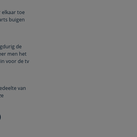
 elkaar toe
arts buigen
ngdurig de
eer men het
in voor de tv
edeelte van
ze
)