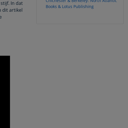
Chichester & Berkeley: North Atlantic
ijf. In dat
Books & Lotus Publishing
dit artikel
e