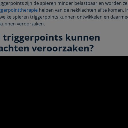
ggerpoints zijn de spieren minder belastbaar en worden ze st
iggerpointtherapie
helpen van de nekklachten af te komen. In 
 welke spieren triggerpoints kunnen ontwikkelen en daarme
 kunnen veroorzaken.
 triggerpoints kunnen
achten veroorzaken?