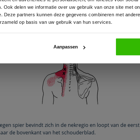
ralende pijn geven aan de achterkant van de nek. Triggerpoi
. Ook delen we informatie over uw gebruik van onze site met on
eelte van de monnikskapspier (M. Trapezius pars descend
e. Deze partners kunnen deze gegevens combineren met andere i
pijn
geven aan de achterkant en zijkant van de nek.
erzameld op basis van uw gebruik van hun services.
chouderbladheffer (M. Levator Sca
Aanpassen
Bekijk e-book
egen spier bevindt zich in de nekregio en loopt van de eerst
aar de bovenkant van het schouderblad.