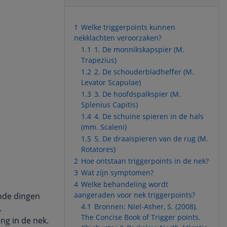
1
Welke triggerpoints kunnen
nekklachten veroorzaken?
1.1
1. De monnikskapspier (M.
Trapezius)
1.2
2. De schouderbladheffer (M.
Levator Scapulae)
1.3
3. De hoofdspalkspier (M.
Splenius Capitis)
1.4
4. De schuine spieren in de hals
(mm. Scaleni)
1.5
5. De draaispieren van de rug (M.
Rotatores)
2
Hoe ontstaan triggerpoints in de nek?
3
Wat zijn symptomen?
4
Welke behandeling wordt
aangeraden voor nek triggerpoints?
nde dingen
4.1
Bronnen: Niel-Asher, S. (2008).
.
The Concise Book of Trigger points.
ng in de nek.