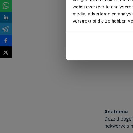
kunnen uitst
websiteverkeer te analyseren
bovenste ged
media, adverteren en analys
uitstralende
verstrekt of die ze hebben v
2. De s
Anatomie
Deze diepgel
nekwervels n