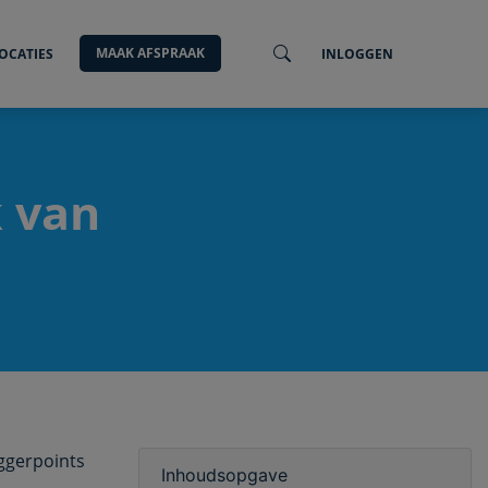
MAAK AFSPRAAK
OCATIES
INLOGGEN
k van
iggerpoints
Inhoudsopgave