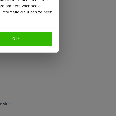
nts in het
ze partners voor social
ens) kunnen
nformatie die u aan ze heeft
pulae)
Oké
e vier